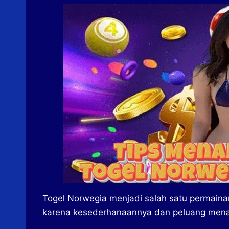
Togel Norwegia menjadi salah satu permain
karena kesederhanaannya dan peluang men