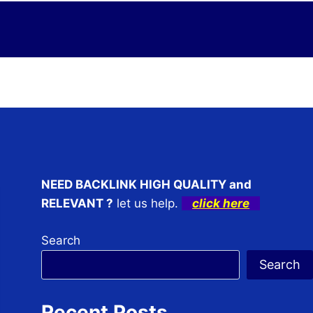
NEED BACKLINK HIGH QUALITY and
RELEVANT ?
let us help.
click here
Search
Search
Recent Posts