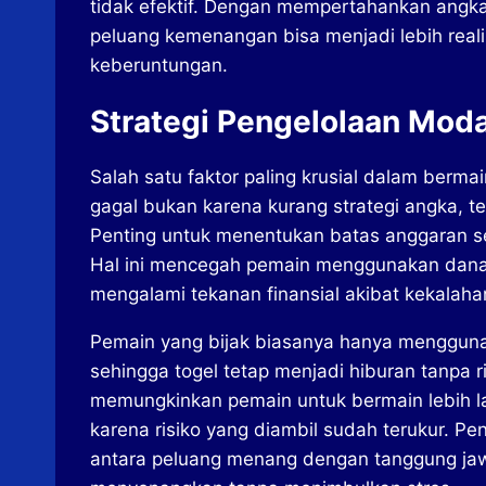
tidak efektif. Dengan mempertahankan angka
peluang kemenangan bisa menjadi lebih reali
keberuntungan.
Strategi Pengelolaan Moda
Salah satu faktor paling krusial dalam berm
gagal bukan karena kurang strategi angka, t
Penting untuk menentukan batas anggaran s
Hal ini mencegah pemain menggunakan dana
mengalami tekanan finansial akibat kekalahan
Pemain yang bijak biasanya hanya mengguna
sehingga togel tetap menjadi hiburan tanpa r
memungkinkan pemain untuk bermain lebih 
karena risiko yang diambil sudah terukur. P
antara peluang menang dengan tanggung jaw