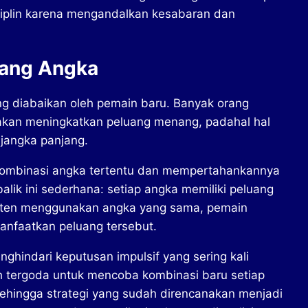
iplin karena mengandalkan kesabaran dan
sang Angka
ng diabaikan oleh pemain baru. Banyak orang
 akan meningkatkan peluang menang, padahal hal
i jangka panjang.
ombinasi angka tertentu dan mempertahankannya
balik ini sederhana: setiap angka memiliki peluang
sten menggunakan angka yang sama, pemain
nfaatkan peluang tersebut.
hindari keputusan impulsif yang sering kali
h tergoda untuk mencoba kombinasi baru setiap
 sehingga strategi yang sudah direncanakan menjadi