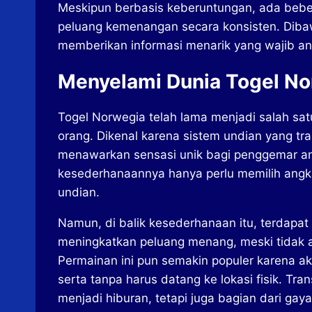
Meskipun berbasis keberuntungan, ada bebe
peluang kemenangan secara konsisten. Diba
memberikan informasi menarik yang wajib an
Menyelami Dunia Togel N
Togel Norwegia telah lama menjadi salah sa
orang. Dikenal karena sistem undian yang tra
menawarkan sensasi unik bagi penggemar an
kesederhanaannya hanya perlu memilih angka
undian.
Namun, di balik kesederhanaan itu, terdapat
meningkatkan peluang menang, meski tidak 
Permainan ini pun semakin populer karena a
serta tanpa harus datang ke lokasi fisik. Tr
menjadi hiburan, tetapi juga bagian dari g