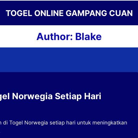
TOGEL ONLINE GAMPANG CUAN
Author: Blake
el Norwegia Setiap Hari
 di Togel Norwegia setiap hari untuk meningkatkan
.