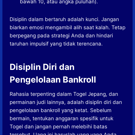
bawah 10, atau angka puluhan).
Disiplin dalam bertaruh adalah kunci. Jangan
biarkan emosi mengambil alih saat kalah. Tetap
berpegang pada strategi Anda dan hindari
taruhan impulsif yang tidak terencana.
Disiplin Diri dan
Pengelolaan Bankroll
Rahasia terpenting dalam Togel Jepang, dan
permainan judi lainnya, adalah disiplin diri dan
pengelolaan bankroll yang ketat. Sebelum
bermain, tentukan anggaran spesifik untuk
Togel dan jangan pernah melebihi batas
tersebut. Uang ini haruslah uang yang Anda