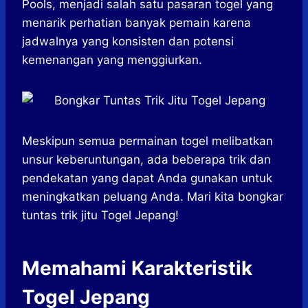
t
e
s
e
p
e
Pools, menjadi salah satu pasaran togel yang
s
b
e
g
e
menarik perhatian banyak pemain karena
A
o
n
r
jadwalnya yang konsisten dan potensi
p
o
g
a
kemenangan yang menggiurkan.
p
k
e
m
r
Meskipun semua permainan togel melibatkan
unsur keberuntungan, ada beberapa trik dan
pendekatan yang dapat Anda gunakan untuk
meningkatkan peluang Anda. Mari kita bongkar
tuntas trik jitu Togel Jepang!
Memahami Karakteristik
Togel Jepang