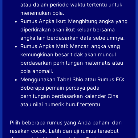
atau dalam periode waktu tertentu untuk
menemukan pola.
Rumus Angka Ikut: Menghitung angka yang
diperkirakan akan ikut keluar bersama
angka lain berdasarkan data sebelumnya.
Rumus Angka Mati: Mencari angka yang
kemungkinan besar tidak akan muncul
berdasarkan perhitungan matematis atau
pola anomali.
Menggunakan Tabel Shio atau Rumus EQ:
Beberapa pemain percaya pada
perhitungan berdasarkan kalender Cina
atau nilai numerik huruf tertentu.
Pilih beberapa rumus yang Anda pahami dan
rasakan cocok. Latih dan uji rumus tersebut