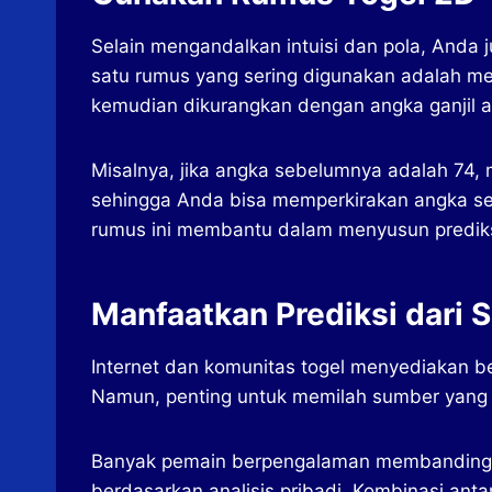
Selain mengandalkan intuisi dan pola, Anda
satu rumus yang sering digunakan adalah me
kemudian dikurangkan dengan angka ganjil a
Misalnya, jika angka sebelumnya adalah 74, mak
sehingga Anda bisa memperkirakan angka sekit
rumus ini membantu dalam menyusun prediksi
Manfaatkan Prediksi dari 
Internet dan komunitas togel menyediakan be
Namun, penting untuk memilah sumber yang k
Banyak pemain berpengalaman membandingka
berdasarkan analisis pribadi. Kombinasi antara