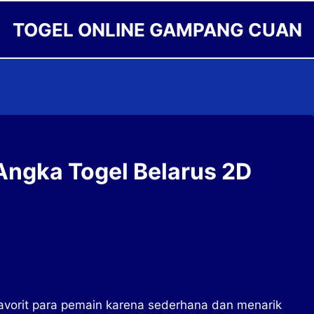
TOGEL ONLINE GAMPANG CUAN
ngka Togel Belarus 2D
 favorit para pemain karena sederhana dan menarik