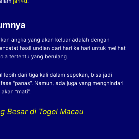
dalam
jari4d
.
lumnya
akan angka yang akan keluar adalah dengan
catat hasil undian dari hari ke hari untuk melihat
la tertentu yang berulang.
 lebih dari tiga kali dalam sepekan, bisa jadi
fase “panas”. Namun, ada juga yang menghindari
akan “mati”.
g Besar di Togel Macau