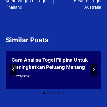
Kemenangan di Togel
Besar di Togel
Thailand
Australia
Similar Posts
Cara Analisa Togel Filipina Untuk
Meningkatkan Peluang Menang
04/20/2026