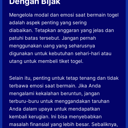
Dengan Bijak
Mengelola modal dan emosi saat bermain togel
adalah aspek penting yang sering
diabaikan. Tetapkan anggaran yang jelas dan
patuhi batas tersebut. Jangan pernah
menggunakan uang yang seharusnya
digunakan untuk kebutuhan sehari-hari atau
utang untuk membeli tiket togel.
Selain itu, penting untuk tetap tenang dan tidak
terbawa emosi saat bermain. Jika Anda
mengalami kekalahan beruntun, jangan
terburu-buru untuk menggandakan taruhan
Anda dalam upaya untuk mendapatkan
kembali kerugian. Ini bisa menyebabkan
masalah finansial yang lebih besar. Sebaliknya,