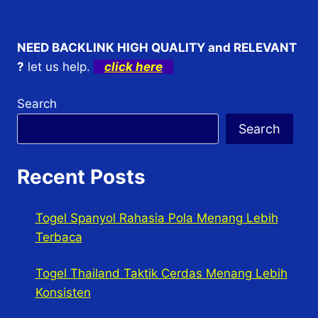
NEED BACKLINK HIGH QUALITY and RELEVANT
?
let us help.
click here
Search
Search
Recent Posts
Togel Spanyol Rahasia Pola Menang Lebih
Terbaca
Togel Thailand Taktik Cerdas Menang Lebih
Konsisten