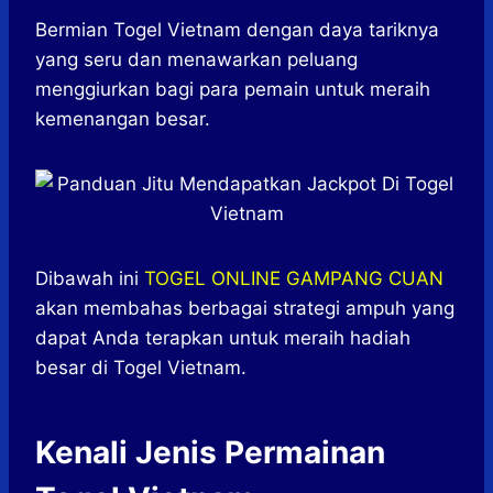
h
a
e
e
k
i
a
c
s
l
y
n
Bermian Togel Vietnam dengan daya tariknya
t
e
s
e
p
e
yang seru dan menawarkan peluang
s
b
e
g
e
menggiurkan bagi para pemain untuk meraih
A
o
n
r
kemenangan besar.
p
o
g
a
p
k
e
m
r
Dibawah ini
TOGEL ONLINE GAMPANG CUAN
akan membahas berbagai strategi ampuh yang
dapat Anda terapkan untuk meraih hadiah
besar di Togel Vietnam.
Kenali Jenis Permainan