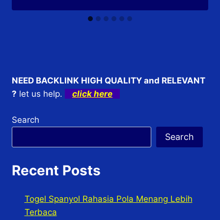
NEED BACKLINK HIGH QUALITY and RELEVANT
?
let us help.
click here
Search
Search
Recent Posts
Togel Spanyol Rahasia Pola Menang Lebih
Terbaca