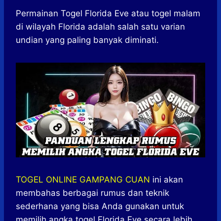
h
a
e
e
k
i
a
c
s
l
y
n
Permainan Togel Florida Eve atau togel malam
t
e
s
e
p
e
di wilayah Florida adalah salah satu varian
s
b
e
g
e
undian yang paling banyak diminati.
A
o
n
r
p
o
g
a
p
k
e
m
r
TOGEL ONLINE GAMPANG CUAN
ini akan
membahas berbagai rumus dan teknik
sederhana yang bisa Anda gunakan untuk
memilih angka togel Florida Eve secara lebih