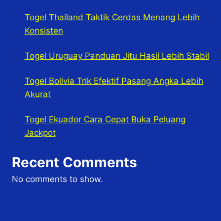
Togel Thailand Taktik Cerdas Menang Lebih
Konsisten
Togel Uruguay Panduan Jitu Hasil Lebih Stabil
Togel Bolivia Trik Efektif Pasang Angka Lebih
Akurat
Togel Ekuador Cara Cepat Buka Peluang
Jackpot
Recent Comments
No comments to show.