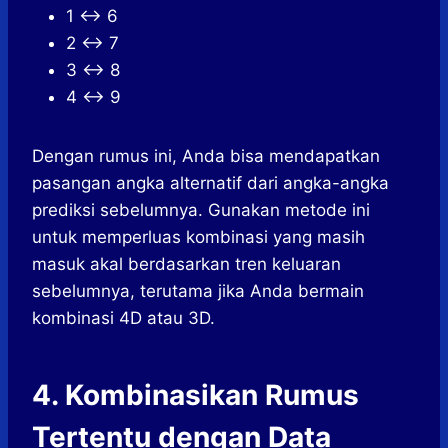
1 ↔ 6
2 ↔ 7
3 ↔ 8
4 ↔ 9
Dengan rumus ini, Anda bisa mendapatkan
pasangan angka alternatif dari angka-angka
prediksi sebelumnya. Gunakan metode ini
untuk memperluas kombinasi yang masih
masuk akal berdasarkan tren keluaran
sebelumnya, terutama jika Anda bermain
kombinasi 4D atau 3D.
4. Kombinasikan Rumus
Tertentu dengan Data