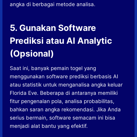
angka di berbagai metode analisa.
5. Gunakan Software
Prediksi atau AI Analytic
(Opsional)
Saat ini, banyak pemain togel yang
menggunakan software prediksi berbasis AI
atau statistik untuk menganalisa angka keluar
Florida Eve. Beberapa di antaranya memiliki
fitur pengenalan pola, analisa probabilitas,
bahkan saran angka rekomendasi. Jika Anda
serius bermain, software semacam ini bisa
menjadi alat bantu yang efektif.