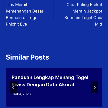
Tips Meraih
Cara Paling Efektif
navigation
Kemenangan Besar
Meraih Jackpot
Bermain di Togel
Bermain Togel Ohio
Phichit Eve
Mid
Similar Posts
Panduan Lengkap Menang Togel
Swiss Dengan Data Akurat
04/04/2026