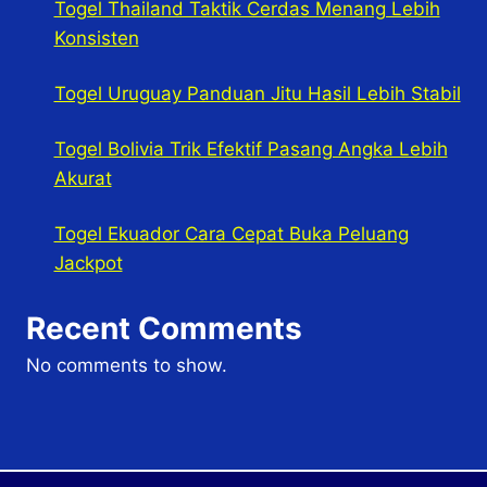
Togel Thailand Taktik Cerdas Menang Lebih
Konsisten
Togel Uruguay Panduan Jitu Hasil Lebih Stabil
Togel Bolivia Trik Efektif Pasang Angka Lebih
Akurat
Togel Ekuador Cara Cepat Buka Peluang
Jackpot
Recent Comments
No comments to show.