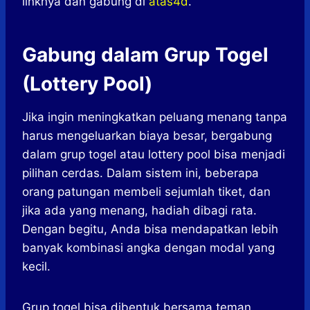
linknya dan gabung di
atas4d
.
Gabung dalam Grup Togel
(Lottery Pool)
Jika ingin meningkatkan peluang menang tanpa
harus mengeluarkan biaya besar, bergabung
dalam grup togel atau lottery pool bisa menjadi
pilihan cerdas. Dalam sistem ini, beberapa
orang patungan membeli sejumlah tiket, dan
jika ada yang menang, hadiah dibagi rata.
Dengan begitu, Anda bisa mendapatkan lebih
banyak kombinasi angka dengan modal yang
kecil.
Grup togel bisa dibentuk bersama teman