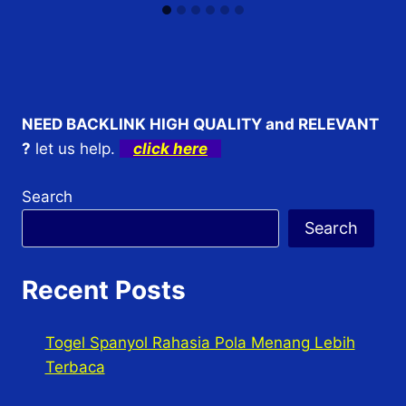
NEED BACKLINK HIGH QUALITY and RELEVANT
?
let us help.
click here
Search
Search
Recent Posts
Togel Spanyol Rahasia Pola Menang Lebih
Terbaca