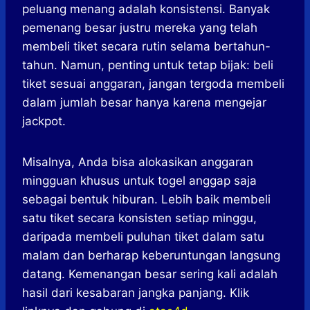
peluang menang adalah konsistensi. Banyak
pemenang besar justru mereka yang telah
membeli tiket secara rutin selama bertahun-
tahun. Namun, penting untuk tetap bijak: beli
tiket sesuai anggaran, jangan tergoda membeli
dalam jumlah besar hanya karena mengejar
jackpot.
Misalnya, Anda bisa alokasikan anggaran
mingguan khusus untuk togel anggap saja
sebagai bentuk hiburan. Lebih baik membeli
satu tiket secara konsisten setiap minggu,
daripada membeli puluhan tiket dalam satu
malam dan berharap keberuntungan langsung
datang. Kemenangan besar sering kali adalah
hasil dari kesabaran jangka panjang. Klik