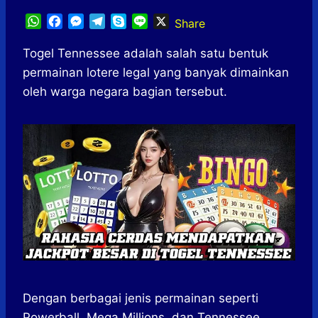
W
F
M
T
S
L
X
Share
h
a
e
e
k
i
a
c
s
l
y
n
Togel Tennessee adalah salah satu bentuk
t
e
s
e
p
e
permainan lotere legal yang banyak dimainkan
s
b
e
g
e
oleh warga negara bagian tersebut.
A
o
n
r
p
o
g
a
p
k
e
m
r
Dengan berbagai jenis permainan seperti
Powerball, Mega Millions, dan Tennessee