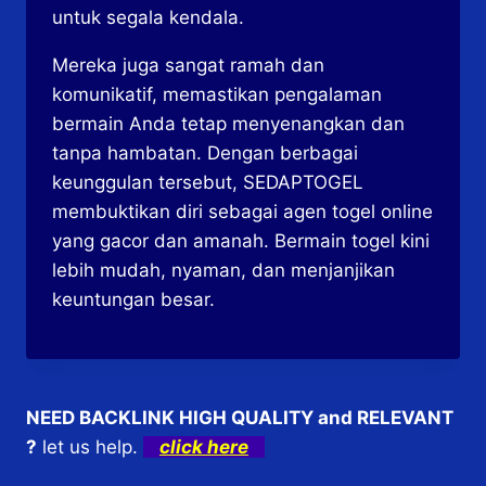
untuk segala kendala.
Mereka juga sangat ramah dan
komunikatif, memastikan pengalaman
bermain Anda tetap menyenangkan dan
tanpa hambatan. Dengan berbagai
keunggulan tersebut, SEDAPTOGEL
membuktikan diri sebagai agen togel online
yang gacor dan amanah. Bermain togel kini
lebih mudah, nyaman, dan menjanjikan
keuntungan besar.
NEED BACKLINK HIGH QUALITY and RELEVANT
?
let us help.
click here