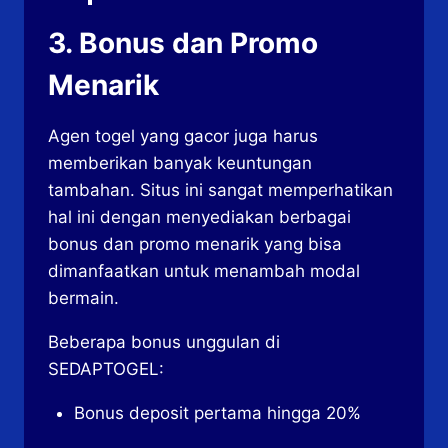
3. Bonus dan Promo
Menarik
Agen togel yang gacor juga harus
memberikan banyak keuntungan
tambahan. Situs ini sangat memperhatikan
hal ini dengan menyediakan berbagai
bonus dan promo menarik yang bisa
dimanfaatkan untuk menambah modal
bermain.
Beberapa bonus unggulan di
SEDAPTOGEL:
Bonus deposit pertama hingga 20%