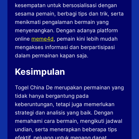
kesempatan untuk bersosialisasi dengan
sesama pemain, berbagi tips dan trik, serta
menikmati pengalaman bermain yang
menyenangkan. Dengan adanya platform
online
meme4d
, pemain kini lebih mudah
mengakses informasi dan berpartisipasi
dalam permainan kapan saja.
Kesimpulan
Togel China De merupakan permainan yang
tidak hanya bergantung pada
keberuntungan, tetapi juga memerlukan
strategi dan analisis yang baik. ​Dengan
memahami cara bermain, mengikuti jadwal
undian, serta menerapkan beberapa tips
efektif, peluang untuk menang dapat