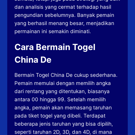
dan analisis yang cermat terhadap hasil
pengundian sebelumnya. Banyak pemain
yang berhasil menang besar, menjadikan
permainan ini semakin diminati.
Cara Bermain Togel
China De
Bermain Togel China De cukup sederhana.
Pemain memulai dengan memilih angka
dari rentang yang ditentukan, biasanya
antara 00 hingga 99. Setelah memilih
angka, pemain akan memasang taruhan
pada tiket togel yang dibeli. Terdapat
beberapa jenis taruhan yang bisa dipilih,
seperti taruhan 2D, 3D, dan 4D, di mana