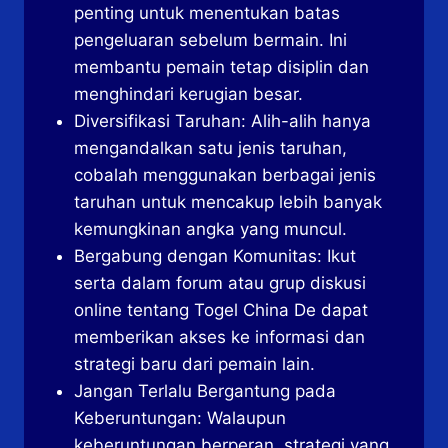
penting untuk menentukan batas
pengeluaran sebelum bermain. Ini
membantu pemain tetap disiplin dan
menghindari kerugian besar.
Diversifikasi Taruhan: Alih-alih hanya
mengandalkan satu jenis taruhan,
cobalah menggunakan berbagai jenis
taruhan untuk mencakup lebih banyak
kemungkinan angka yang muncul.
Bergabung dengan Komunitas: Ikut
serta dalam forum atau grup diskusi
online tentang Togel China De dapat
memberikan akses ke informasi dan
strategi baru dari pemain lain.
Jangan Terlalu Bergantung pada
Keberuntungan: Walaupun
keberuntungan berperan, strategi yang