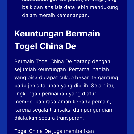
baik dan analisis data lebih mendukung
dalam meraih kemenangan.
Keuntungan Bermain
Togel China De
Bermain Togel China De datang dengan
sejumlah keuntungan. Pertama, hadiah
yang bisa didapat cukup besar, tergantung
pada jenis taruhan yang dipilih. Selain itu,
lingkungan permainan yang diatur
memberikan rasa aman kepada pemain,
karena segala transaksi dan pengundian
dilakukan secara transparan.
Togel China De juga memberikan