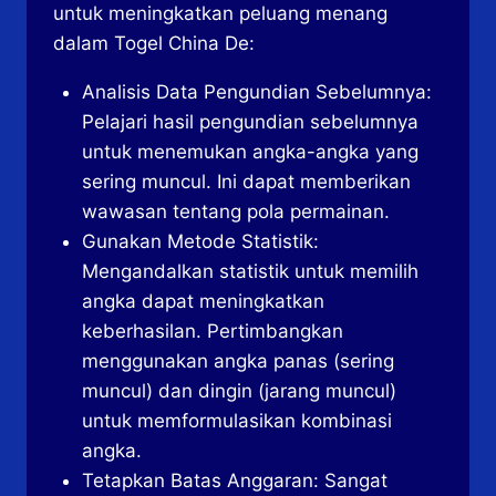
untuk meningkatkan peluang menang
dalam Togel China De:
Analisis Data Pengundian Sebelumnya:
Pelajari hasil pengundian sebelumnya
untuk menemukan angka-angka yang
sering muncul. Ini dapat memberikan
wawasan tentang pola permainan.
Gunakan Metode Statistik:
Mengandalkan statistik untuk memilih
angka dapat meningkatkan
keberhasilan. Pertimbangkan
menggunakan angka panas (sering
muncul) dan dingin (jarang muncul)
untuk memformulasikan kombinasi
angka.
Tetapkan Batas Anggaran: Sangat