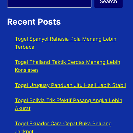
Search
Recent Posts
Togel Spanyol Rahasia Pola Menang Lebih
Terbaca
Togel Thailand Taktik Cerdas Menang Lebih
Konsisten
Togel Uruguay Panduan Jitu Hasil Lebih Stabil
Togel Bolivia Trik Efektif Pasang Angka Lebih
Akurat
Togel Ekuador Cara Cepat Buka Peluang
Jackpot