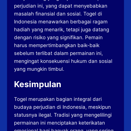
perjudian ini, yang dapat menyebabkan
masalah finansial dan sosial. Togel di
Indonesia menawarkan berbagai ragam
hadiah yang menarik, tetapi juga datang
dengan risiko yang signifikan. Pemain
harus mempertimbangkan baik-baik
sebelum terlibat dalam permainan ini,
mengingat konsekuensi hukum dan sosial
yang mungkin timbul.
Kesimpulan
Togel merupakan bagian integral dari
budaya perjudian di Indonesia, meskipun
statusnya ilegal. Tradisi yang mengelilingi
permainan ini menciptakan keterikatan
emosional bagi banyak orang, yang sering