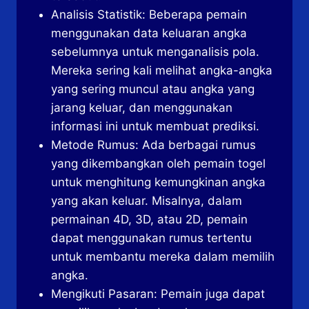
Analisis Statistik: Beberapa pemain
menggunakan data keluaran angka
sebelumnya untuk menganalisis pola.
Mereka sering kali melihat angka-angka
yang sering muncul atau angka yang
jarang keluar, dan menggunakan
informasi ini untuk membuat prediksi.
Metode Rumus: Ada berbagai rumus
yang dikembangkan oleh pemain togel
untuk menghitung kemungkinan angka
yang akan keluar. Misalnya, dalam
permainan 4D, 3D, atau 2D, pemain
dapat menggunakan rumus tertentu
untuk membantu mereka dalam memilih
angka.
Mengikuti Pasaran: Pemain juga dapat