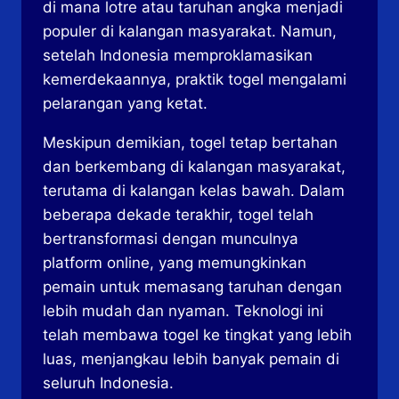
di mana lotre atau taruhan angka menjadi
populer di kalangan masyarakat. Namun,
setelah Indonesia memproklamasikan
kemerdekaannya, praktik togel mengalami
pelarangan yang ketat.
Meskipun demikian, togel tetap bertahan
dan berkembang di kalangan masyarakat,
terutama di kalangan kelas bawah. Dalam
beberapa dekade terakhir, togel telah
bertransformasi dengan munculnya
platform online, yang memungkinkan
pemain untuk memasang taruhan dengan
lebih mudah dan nyaman. Teknologi ini
telah membawa togel ke tingkat yang lebih
luas, menjangkau lebih banyak pemain di
seluruh Indonesia.