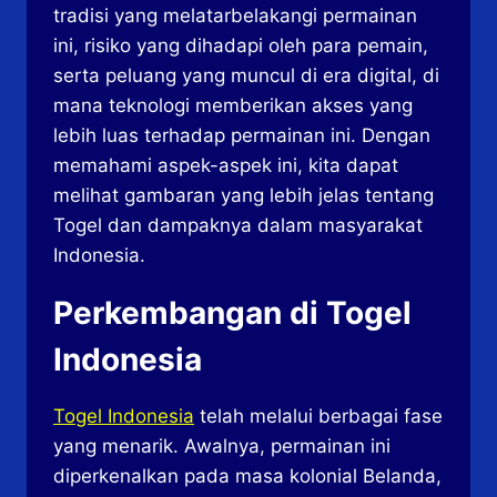
tradisi yang melatarbelakangi permainan
ini, risiko yang dihadapi oleh para pemain,
serta peluang yang muncul di era digital, di
mana teknologi memberikan akses yang
lebih luas terhadap permainan ini. Dengan
memahami aspek-aspek ini, kita dapat
melihat gambaran yang lebih jelas tentang
Togel dan dampaknya dalam masyarakat
Indonesia.
Perkembangan di Togel
Indonesia
Togel Indonesia
telah melalui berbagai fase
yang menarik. Awalnya, permainan ini
diperkenalkan pada masa kolonial Belanda,