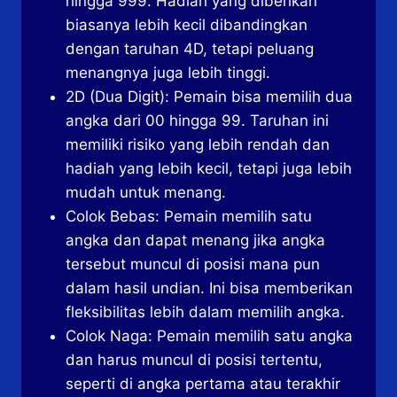
hingga 999. Hadiah yang diberikan
biasanya lebih kecil dibandingkan
dengan taruhan 4D, tetapi peluang
menangnya juga lebih tinggi.
2D (Dua Digit): Pemain bisa memilih dua
angka dari 00 hingga 99. Taruhan ini
memiliki risiko yang lebih rendah dan
hadiah yang lebih kecil, tetapi juga lebih
mudah untuk menang.
Colok Bebas: Pemain memilih satu
angka dan dapat menang jika angka
tersebut muncul di posisi mana pun
dalam hasil undian. Ini bisa memberikan
fleksibilitas lebih dalam memilih angka.
Colok Naga: Pemain memilih satu angka
dan harus muncul di posisi tertentu,
seperti di angka pertama atau terakhir