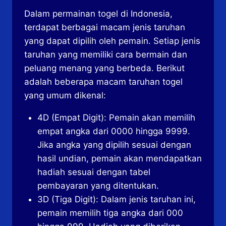
Dalam permainan togel di Indonesia,
terdapat berbagai macam jenis taruhan
yang dapat dipilih oleh pemain. Setiap jenis
taruhan yang memiliki cara bermain dan
peluang menang yang berbeda. Berikut
adalah beberapa macam taruhan togel
yang umum dikenal:
4D (Empat Digit): Pemain akan memilih
empat angka dari 0000 hingga 9999.
Jika angka yang dipilih sesuai dengan
hasil undian, pemain akan mendapatkan
hadiah sesuai dengan tabel
pembayaran yang ditentukan.
3D (Tiga Digit): Dalam jenis taruhan ini,
pemain memilih tiga angka dari 000