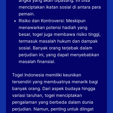
angka yang akan dipasang. Ini bisa
menciptakan ikatan sosial di antara para
pemain.
Risiko dan Kontroversi: Meskipun
menawarkan potensi hadiah yang
besar, togel juga membawa risiko tinggi,
termasuk masalah hukum dan dampak
sosial. Banyak orang terjebak dalam
perjudian ini, yang dapat menyebabkan
masalah finansial.
Togel Indonesia memiliki keunikan
tersendiri yang membuatnya menarik bagi
banyak orang. Dari aspek budaya hingga
variasi taruhan, togel menciptakan
pengalaman yang berbeda dalam dunia
perjudian. Namun, penting untuk diingat