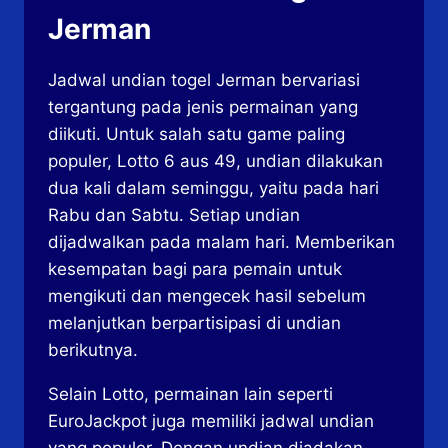
Jerman
Jadwal undian togel Jerman bervariasi
tergantung pada jenis permainan yang
diikuti. Untuk salah satu game paling
populer, Lotto 6 aus 49, undian dilakukan
dua kali dalam seminggu, yaitu pada hari
Rabu dan Sabtu.​ Setiap undian
dijadwalkan pada malam hari. Memberikan
kesempatan bagi para pemain untuk
mengikuti dan mengecek hasil sebelum
melanjutkan berpartisipasi di undian
berikutnya.
Selain Lotto, permainan lain seperti
EuroJackpot juga memiliki jadwal undian