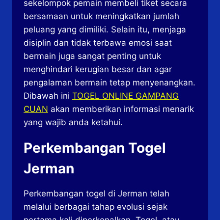
sekelompok pemain membeli tiket secara
bersamaan untuk meningkatkan jumlah
peluang yang dimiliki. Selain itu, menjaga
disiplin dan tidak terbawa emosi saat
bermain juga sangat penting untuk
menghindari kerugian besar dan agar
pengalaman bermain tetap menyenangkan.
Dibawah ini
TOGEL ONLINE GAMPANG
CUAN
akan memberikan informasi menarik
yang wajib anda ketahui.
Perkembangan Togel
Jerman
Perkembangan togel di Jerman telah
melalui berbagai tahap evolusi sejak