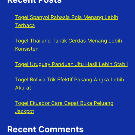
Togel Spanyol Rahasia Pola Menang Lebih
Terbaca
Togel Thailand Taktik Cerdas Menang Lebih
Konsisten
Togel Uruguay Panduan Jitu Hasil Lebih Stabil
Togel Bolivia Trik Efektif Pasang Angka Lebih
Akurat
Togel Ekuador Cara Cepat Buka Peluang
Jackpot
Recent Comments