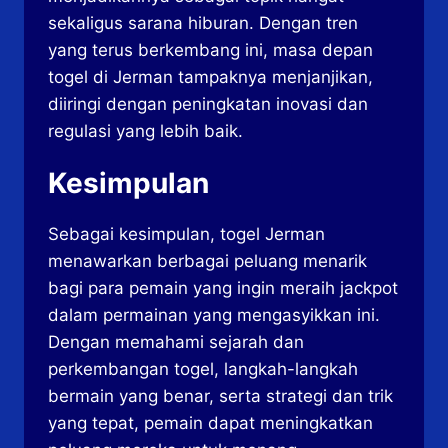
sekaligus sarana hiburan. Dengan tren
yang terus berkembang ini, masa depan
togel di Jerman tampaknya menjanjikan,
diiringi dengan peningkatan inovasi dan
regulasi yang lebih baik.
Kesimpulan
​Sebagai kesimpulan, togel Jerman
menawarkan berbagai peluang menarik
bagi para pemain yang ingin meraih jackpot
dalam permainan yang mengasyikkan ini.​
Dengan memahami sejarah dan
perkembangan togel, langkah-langkah
bermain yang benar, serta strategi dan trik
yang tepat, pemain dapat meningkatkan