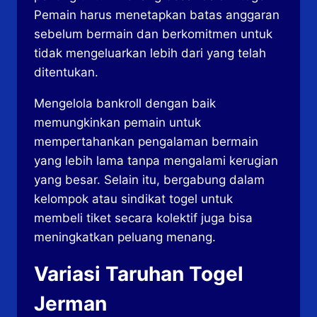
Pemain harus menetapkan batas anggaran
sebelum bermain dan berkomitmen untuk
tidak mengeluarkan lebih dari yang telah
ditentukan.
Mengelola bankroll dengan baik
memungkinkan pemain untuk
mempertahankan pengalaman bermain
yang lebih lama tanpa mengalami kerugian
yang besar. Selain itu, bergabung dalam
kelompok atau sindikat togel untuk
membeli tiket secara kolektif juga bisa
meningkatkan peluang menang.
Variasi Taruhan Togel
Jerman