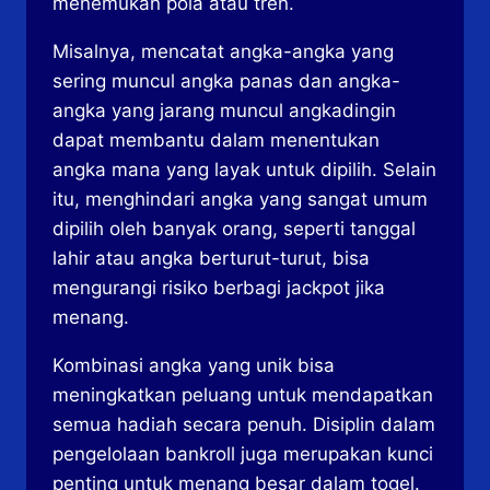
menemukan pola atau tren.
Misalnya, mencatat angka-angka yang
sering muncul angka panas dan angka-
angka yang jarang muncul angkadingin
dapat membantu dalam menentukan
angka mana yang layak untuk dipilih. Selain
itu, menghindari angka yang sangat umum
dipilih oleh banyak orang, seperti tanggal
lahir atau angka berturut-turut, bisa
mengurangi risiko berbagi jackpot jika
menang.
Kombinasi angka yang unik bisa
meningkatkan peluang untuk mendapatkan
semua hadiah secara penuh. Disiplin dalam
pengelolaan bankroll juga merupakan kunci
penting untuk menang besar dalam togel.