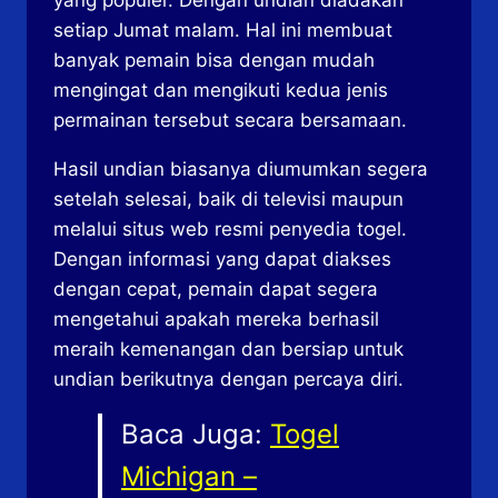
yang populer. Dengan undian diadakan
setiap Jumat malam. Hal ini membuat
banyak pemain bisa dengan mudah
mengingat dan mengikuti kedua jenis
permainan tersebut secara bersamaan.
Hasil undian biasanya diumumkan segera
setelah selesai, baik di televisi maupun
melalui situs web resmi penyedia togel.
Dengan informasi yang dapat diakses
dengan cepat, pemain dapat segera
mengetahui apakah mereka berhasil
meraih kemenangan dan bersiap untuk
undian berikutnya dengan percaya diri.
Baca Juga:
Togel
Michigan –