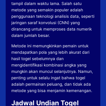
tampil dalam waktu lama. Salah satu
metode yang semakin populer adalah
penggunaan teknologi analisis data, seperti
jaringan saraf konvolusi (CNN) yang
dirancang untuk memproses data numerik
dalam jumlah besar.
Metode ini memungkinkan pemain untuk
mendapatkan pola yang lebih akurat dari
hasil togel sebelumnya dan
mengidentifikasi kombinasi angka yang
mungkin akan muncul selanjutnya. Namun,
penting untuk selalu ingat bahwa togel
adalah permainan peluang, dan tidak ada
metode yang bisa menjamin kemenangan.
Jadwal Undian Togel