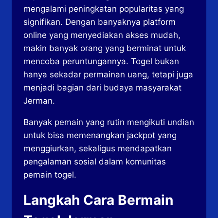
mengalami peningkatan popularitas yang
signifikan. Dengan banyaknya platform
online yang menyediakan akses mudah,
makin banyak orang yang berminat untuk
mencoba peruntungannya. Togel bukan
hanya sekadar permainan uang, tetapi juga
menjadi bagian dari budaya masyarakat
Jerman.
Banyak pemain yang rutin mengikuti undian
untuk bisa memenangkan jackpot yang
menggiurkan, sekaligus mendapatkan
pengalaman sosial dalam komunitas
pemain togel.
Langkah Cara Bermain