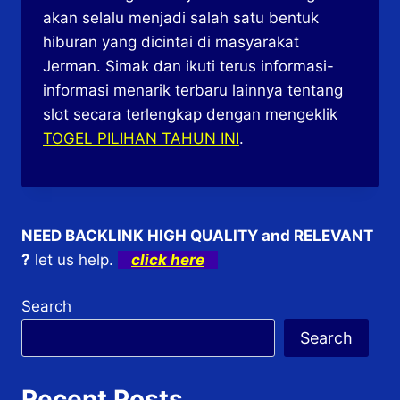
akan selalu menjadi salah satu bentuk
hiburan yang dicintai di masyarakat
Jerman. Simak dan ikuti terus informasi-
informasi menarik terbaru lainnya tentang
slot secara terlengkap dengan mengeklik
TOGEL PILIHAN TAHUN INI
.
NEED BACKLINK HIGH QUALITY and RELEVANT
?
let us help.
click here
Search
Search
Recent Posts