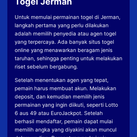
Togel Jerman
Untuk memulai permainan togel di Jerman,
langkah pertama yang perlu dilakukan
adalah memilih penyedia atau agen togel
yang terpercaya. Ada banyak situs togel
online yang menawarkan beragam jenis
taruhan, sehingga penting untuk melakukan
riset sebelum bergabung.
Setelah menentukan agen yang tepat,
pemain harus membuat akun. Melakukan
deposit, dan kemudian memilih jenis
permainan yang ingin diikuti, seperti Lotto
6 aus 49 atau EuroJackpot. Setelah
berhasil mendaftar, pemain dapat mulai
memilih angka yang diyakini akan muncul