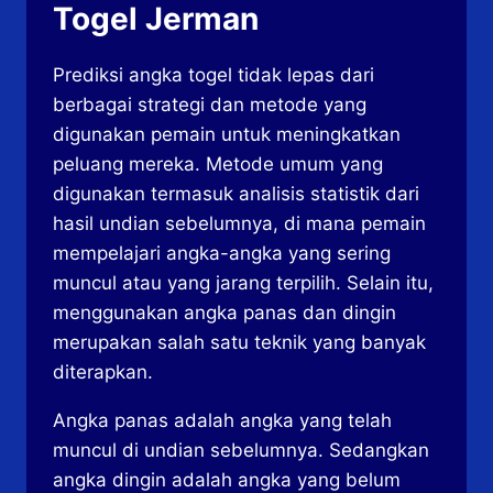
Togel Jerman
Prediksi angka togel tidak lepas dari
berbagai strategi dan metode yang
digunakan pemain untuk meningkatkan
peluang mereka. Metode umum yang
digunakan termasuk analisis statistik dari
hasil undian sebelumnya, di mana pemain
mempelajari angka-angka yang sering
muncul atau yang jarang terpilih. Selain itu,
menggunakan angka panas dan dingin
merupakan salah satu teknik yang banyak
diterapkan.
Angka panas adalah angka yang telah
muncul di undian sebelumnya. Sedangkan
angka dingin adalah angka yang belum