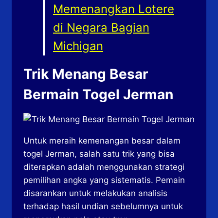
Memenangkan Lotere
di Negara Bagian
Michigan
Trik Menang Besar
Bermain Togel Jerman
​Untuk meraih kemenangan besar dalam
togel Jerman, salah satu trik yang bisa
diterapkan adalah menggunakan strategi
pemilihan angka yang sistematis.​ Pemain
disarankan untuk melakukan analisis
terhadap hasil undian sebelumnya untuk