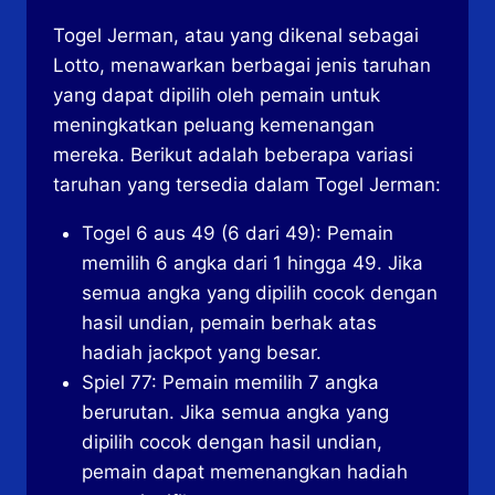
Togel Jerman, atau yang dikenal sebagai
Lotto, menawarkan berbagai jenis taruhan
yang dapat dipilih oleh pemain untuk
meningkatkan peluang kemenangan
mereka. Berikut adalah beberapa variasi
taruhan yang tersedia dalam Togel Jerman:
Togel 6 aus 49 (6 dari 49): Pemain
memilih 6 angka dari 1 hingga 49. Jika
semua angka yang dipilih cocok dengan
hasil undian, pemain berhak atas
hadiah jackpot yang besar.
Spiel 77: Pemain memilih 7 angka
berurutan. Jika semua angka yang
dipilih cocok dengan hasil undian,
pemain dapat memenangkan hadiah