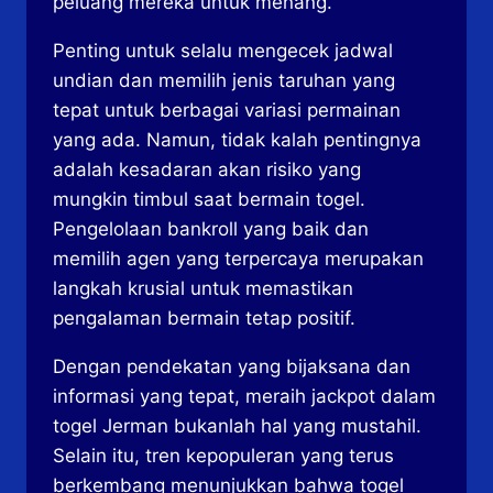
peluang mereka untuk menang.
Penting untuk selalu mengecek jadwal
undian dan memilih jenis taruhan yang
tepat untuk berbagai variasi permainan
yang ada. Namun, tidak kalah pentingnya
adalah kesadaran akan risiko yang
mungkin timbul saat bermain togel.
Pengelolaan bankroll yang baik dan
memilih agen yang terpercaya merupakan
langkah krusial untuk memastikan
pengalaman bermain tetap positif.
Dengan pendekatan yang bijaksana dan
informasi yang tepat, meraih jackpot dalam
togel Jerman bukanlah hal yang mustahil.
Selain itu, tren kepopuleran yang terus
berkembang menunjukkan bahwa togel