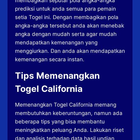
membagikan seputar pola angka-angka
prediksi untuk anda semua para pemain
setia Togel ini. Dengan membagikan pola
angka-angka tersebut anda akan menebak
angka dengan mudah serta agar mudah
mendapatkan kemenangan yang
menggiurkan. Dan anda akan mendapatkan
kemenangan secara instan.
Tips Memenangkan
Togel California
Memenangkan Togel California memang
membutuhkan keberuntungan, namun ada
beberapa tips yang bisa membantu
meningkatkan peluang Anda. Lakukan riset
dan analisis terhadap data hasil undian