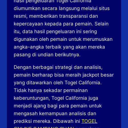
hasil pengeluaran Togel California
diumumkan secara langsung melalui situs
resmi, memberikan transparansi dan
kepercayaan kepada para pemain. Selain
itu, data hasil pengeluaran ini sering
digunakan oleh pemain untuk merumuskan
angka-angka terbaik yang akan mereka
pasang di undian berikutnya.
Dengan berbagai strategi dan analisis,
pemain berharap bisa meraih jackpot besar
yang ditawarkan oleh Togel California.
Tidak hanya sekadar permainan
keberuntungan, Togel California juga
menjadi ajang bagi para pemain untuk
mengasah kemampuan analisis dan
prediksi mereka. Dibawah ini
TOGEL