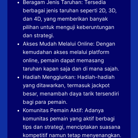
Beragam Jenis Taruhan: Tersedia
berbagai jenis taruhan seperti 2D, 3D,
dan 4D, yang memberikan banyak
pilihan untuk menguji keberuntungan
dan strategi.
Akses Mudah Melalui Online: Dengan
kemudahan akses melalui platform
online, pemain dapat memasang
taruhan kapan saja dan di mana sajah.
Hadiah Menggiurkan: Hadiah-hadiah
yang ditawarkan, termasuk jackpot
besar, menambah daya tarik tersendiri
bagi para pemain.
Komunitas Pemain Aktif: Adanya
komunitas pemain yang aktif berbagi
tips dan strategi, menciptakan suasana
kompetitif namun tetap menyenangkan.