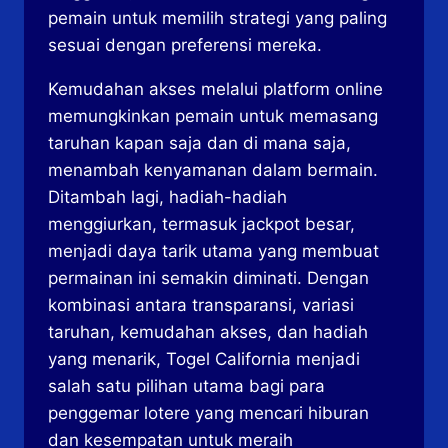
pemain untuk memilih strategi yang paling
sesuai dengan preferensi mereka.
Kemudahan akses melalui platform online
memungkinkan pemain untuk memasang
taruhan kapan saja dan di mana saja,
menambah kenyamanan dalam bermain.
Ditambah lagi, hadiah-hadiah
menggiurkan, termasuk jackpot besar,
menjadi daya tarik utama yang membuat
permainan ini semakin diminati. Dengan
kombinasi antara transparansi, variasi
taruhan, kemudahan akses, dan hadiah
yang menarik, Togel California menjadi
salah satu pilihan utama bagi para
penggemar lotere yang mencari hiburan
dan kesempatan untuk meraih