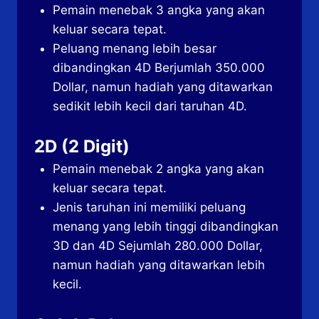
Pemain menebak 3 angka yang akan
keluar secara tepat.
Peluang menang lebih besar
dibandingkan 4D Berjumlah 350.000
Dollar, namun hadiah yang ditawarkan
sedikit lebih kecil dari taruhan 4D.
2D (2 Digit)
Pemain menebak 2 angka yang akan
keluar secara tepat.
Jenis taruhan ini memiliki peluang
menang yang lebih tinggi dibandingkan
3D dan 4D Sejumlah 280.000 Dollar,
namun hadiah yang ditawarkan lebih
kecil.