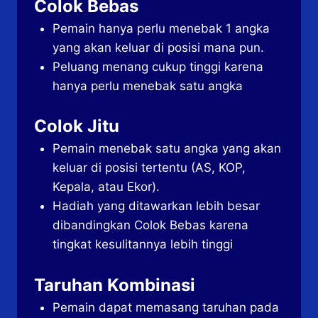
Colok Bebas
Pemain hanya perlu menebak 1 angka
yang akan keluar di posisi mana pun.
Peluang menang cukup tinggi karena
hanya perlu menebak satu angka
Colok Jitu
Pemain menebak satu angka yang akan
keluar di posisi tertentu (AS, KOP,
Kepala, atau Ekor).
Hadiah yang ditawarkan lebih besar
dibandingkan Colok Bebas karena
tingkat kesulitannya lebih tinggi
Taruhan Kombinasi
Pemain dapat memasang taruhan pada