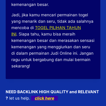
kemenangan besar.
Jadi, jika kamu mencari permainan togel
yang menarik dan seru, tidak ada salahnya
mencoba di
TOGEL PILIHAN TAHUN
INI
. Siapa tahu, kamu bisa meraih
kemenangan besar dan merasakan sensasi
kemenangan yang menggiurkan dan seru
di dalam permainan Judi Online ini. Jangan
ragu untuk bergabung dan mulai bermain
sekarang!
NEED BACKLINK HIGH QUALITY and RELEVANT
?
let us help.
click here