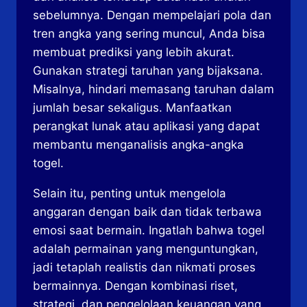
sebelumnya. Dengan mempelajari pola dan
tren angka yang sering muncul, Anda bisa
membuat prediksi yang lebih akurat.
Gunakan strategi taruhan yang bijaksana.
Misalnya, hindari memasang taruhan dalam
jumlah besar sekaligus. Manfaatkan
perangkat lunak atau aplikasi yang dapat
membantu menganalisis angka-angka
togel.
Selain itu, penting untuk mengelola
anggaran dengan baik dan tidak terbawa
emosi saat bermain. Ingatlah bahwa togel
adalah permainan yang menguntungkan,
jadi tetaplah realistis dan nikmati proses
bermainnya. Dengan kombinasi riset,
strategi, dan pengelolaan keuangan yang