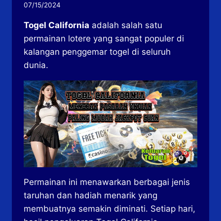
07/15/2024
Togel California
adalah salah satu
permainan lotere yang sangat populer di
kalangan penggemar togel di seluruh
dunia.
Permainan ini menawarkan berbagai jenis
taruhan dan hadiah menarik yang
membuatnya semakin diminati. Setiap hari,