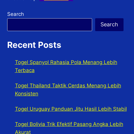
Search
Search
Recent Posts
Togel Spanyol Rahasia Pola Menang Lebih
Terbaca
Togel Thailand Taktik Cerdas Menang Lebih
Konsisten
Togel Uruguay Panduan Jitu Hasil Lebih Stabil
Togel Bolivia Trik Efektif Pasang Angka Lebih
Akurat