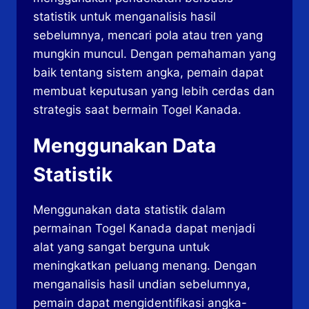
statistik untuk menganalisis hasil
sebelumnya, mencari pola atau tren yang
mungkin muncul. Dengan pemahaman yang
baik tentang sistem angka, pemain dapat
membuat keputusan yang lebih cerdas dan
strategis saat bermain Togel Kanada.
Menggunakan Data
Statistik
Menggunakan data statistik dalam
permainan Togel Kanada dapat menjadi
alat yang sangat berguna untuk
meningkatkan peluang menang. Dengan
menganalisis hasil undian sebelumnya,
pemain dapat mengidentifikasi angka-