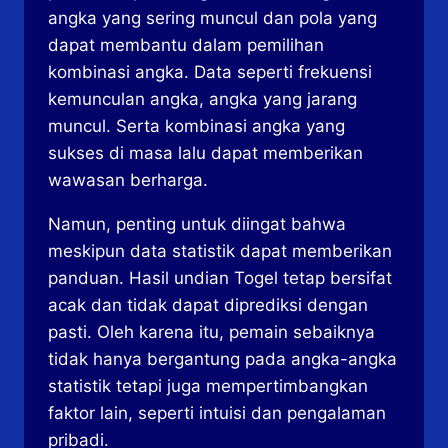
angka yang sering muncul dan pola yang
dapat membantu dalam pemilihan
kombinasi angka. Data seperti frekuensi
kemunculan angka, angka yang jarang
muncul. Serta kombinasi angka yang
sukses di masa lalu dapat memberikan
wawasan berharga.
Namun, penting untuk diingat bahwa
meskipun data statistik dapat memberikan
panduan. Hasil undian Togel tetap bersifat
acak dan tidak dapat diprediksi dengan
pasti. Oleh karena itu, pemain sebaiknya
tidak hanya bergantung pada angka-angka
statistik tetapi juga mempertimbangkan
faktor lain, seperti intuisi dan pengalaman
pribadi.