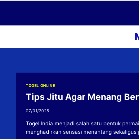
Skip
to
content
TOGEL ONLINE
Tips Jitu Agar Menang Ber
07/01/2025
Togel India menjadi salah satu bentuk perm
menghadirkan sensasi menantang sekaligus