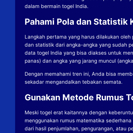
dalam bermain togel India.
Pahami Pola dan Statistik 
Langkah pertama yang harus dilakukan oleh p
dan statistik dari angka-angka yang sudah p
data togel India yang bisa diakses untuk me
panas) dan angka yang jarang muncul (angka 
Dengan memahami tren ini, Anda bisa membua
sekadar mengandalkan tebakan semata.
Gunakan Metode Rumus T
Meski togel erat kaitannya dengan keberun
menggunakan rumus matematika sederhana s
dari hasil penjumlahan, pengurangan, atau p