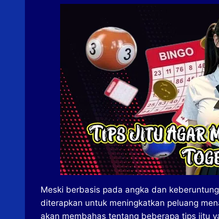
Meski berbasis pada angka dan keberuntungan
diterapkan untuk meningkatkan peluang mena
akan membahas tentang beberapa tips jitu y