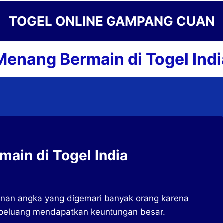
TOGEL ONLINE GAMPANG CUAN
Menang Bermain di Togel Indi
main di Togel India
ainan angka yang digemari banyak orang karena
 peluang mendapatkan keuntungan besar.