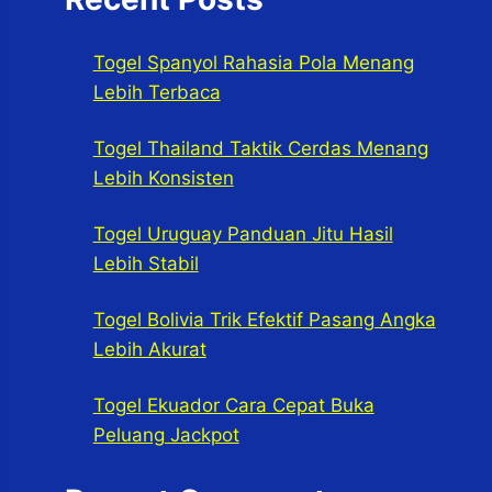
Togel Spanyol Rahasia Pola Menang
Lebih Terbaca
Togel Thailand Taktik Cerdas Menang
Lebih Konsisten
Togel Uruguay Panduan Jitu Hasil
Lebih Stabil
Togel Bolivia Trik Efektif Pasang Angka
Lebih Akurat
Togel Ekuador Cara Cepat Buka
Peluang Jackpot