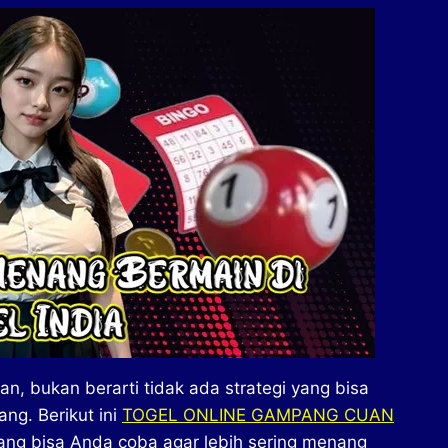
, bukan berarti tidak ada strategi yang bisa
ng. Berikut ini
TOGEL ONLINE GAMPANG CUAN
ang bisa Anda coba agar lebih sering menang