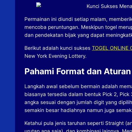
Permainan ini diundi setiap malam, memberik
mencoba peruntungan. Meskipun togel merup
dan pendekatan bijak yang dapat meningkat
Berikut adalah kunci sukses
TOGEL ONLINE
New York Evening Lottery.
Pahami Format dan Aturan
Langkah awal sebelum bermain adalah mema
biasanya tersedia dalam bentuk Pick 2, Pick
angka sesuai dengan jumlah digit yang dipili
semakin besar hadiahnya namun juga semaki
Ketahui pula jenis taruhan seperti Straight (
urutan apa saja), dan kombinasi lainnya. M