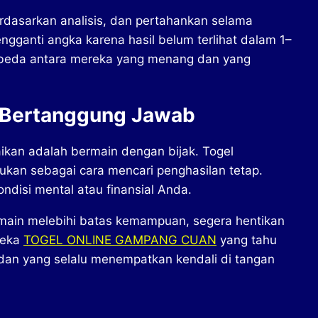
rdasarkan analisis, dan pertahankan selama
gganti angka karena hasil belum terlihat dalam 1–
embeda antara mereka yang menang dan yang
n Bertanggung Jawab
aikan adalah bermain dengan bijak. Togel
bukan sebagai cara mencari penghasilan tetap.
disi mental atau finansial Anda.
main melebihi batas kemampuan, segera hentikan
reka
TOGEL ONLINE GAMPANG CUAN
yang tahu
 dan yang selalu menempatkan kendali di tangan