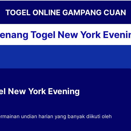
TOGEL ONLINE GAMPANG CUAN
enang Togel New York Eveni
l New York Evening
rmainan undian harian yang banyak diikuti oleh