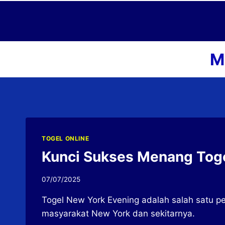
Skip
to
content
M
TOGEL ONLINE
Kunci Sukses Menang Toge
07/07/2025
Togel New York Evening adalah salah satu pe
masyarakat New York dan sekitarnya.