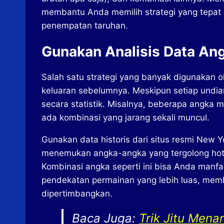
membantu Anda memilih strategi yang tepa
penempatan taruhan.
Gunakan Analisis Data A
Salah satu strategi yang banyak digunakan 
keluaran sebelumnya. Meskipun setiap undian
secara statistik. Misalnya, beberapa angka m
ada kombinasi yang jarang sekali muncul.
Gunakan data historis dari situs resmi New Y
menemukan angka-angka yang tergolong hot (
Kombinasi angka seperti ini bisa Anda manfaa
pendekatan permainan yang lebih luas, me
dipertimbangkan.
Baca Juga:
Trik Jitu Mena