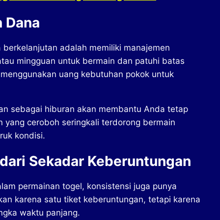
n Dana
a berkelanjutan adalah memiliki manajemen
atau mingguan untuk bermain dan patuhi batas
h menggunakan uang kebutuhan pokok untuk
kan sebagai hiburan akan membantu Anda tetap
 yang ceroboh seringkali terdorong bermain
ruk kondisi.
 dari Sekadar Keberuntungan
am permainan togel, konsistensi juga punya
n karena satu tiket keberuntungan, tetapi karena
angka waktu panjang.