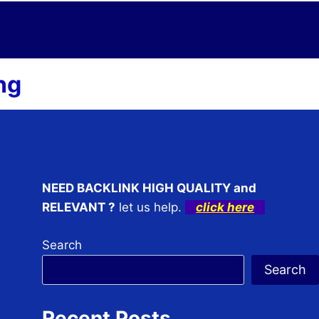
ng
NEED BACKLINK HIGH QUALITY and
RELEVANT ?
let us help.
click here
Search
Search
Recent Posts