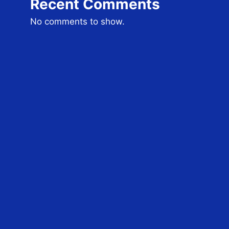
Recent Comments
No comments to show.