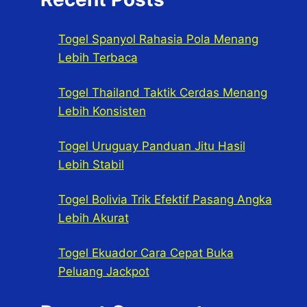
Togel Spanyol Rahasia Pola Menang
Lebih Terbaca
Togel Thailand Taktik Cerdas Menang
Lebih Konsisten
Togel Uruguay Panduan Jitu Hasil
Lebih Stabil
Togel Bolivia Trik Efektif Pasang Angka
Lebih Akurat
Togel Ekuador Cara Cepat Buka
Peluang Jackpot