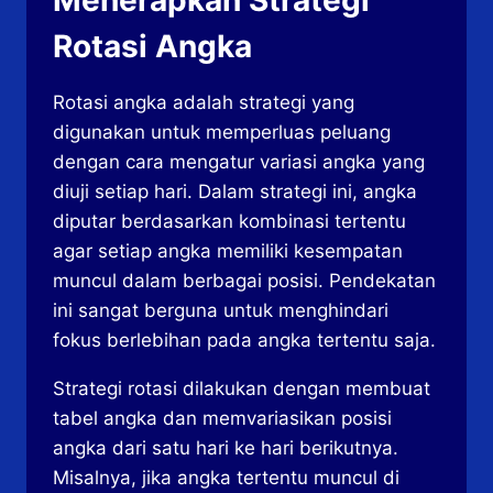
Menerapkan Strategi
Rotasi Angka
Rotasi angka adalah strategi yang
digunakan untuk memperluas peluang
dengan cara mengatur variasi angka yang
diuji setiap hari. Dalam strategi ini, angka
diputar berdasarkan kombinasi tertentu
agar setiap angka memiliki kesempatan
muncul dalam berbagai posisi. Pendekatan
ini sangat berguna untuk menghindari
fokus berlebihan pada angka tertentu saja.
Strategi rotasi dilakukan dengan membuat
tabel angka dan memvariasikan posisi
angka dari satu hari ke hari berikutnya.
Misalnya, jika angka tertentu muncul di