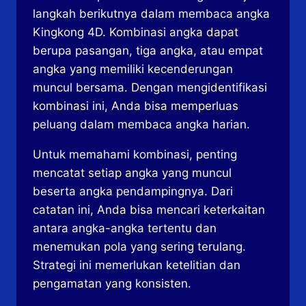
langkah berikutnya dalam membaca angka
Kingkong 4D. Kombinasi angka dapat
berupa pasangan, tiga angka, atau empat
angka yang memiliki kecenderungan
muncul bersama. Dengan mengidentifikasi
kombinasi ini, Anda bisa memperluas
peluang dalam membaca angka harian.
Untuk memahami kombinasi, penting
mencatat setiap angka yang muncul
beserta angka pendampingnya. Dari
catatan ini, Anda bisa mencari keterkaitan
antara angka-angka tertentu dan
menemukan pola yang sering terulang.
Strategi ini memerlukan ketelitian dan
pengamatan yang konsisten.