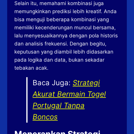
Selain itu, memahami kombinasi juga
memungkinkan prediksi lebih kreatif. Anda
bisa menguji beberapa kombinasi yang
memiliki kecenderungan muncul bersama,
lalu menyesuaikannya dengan pola historis
dan analisis frekuensi. Dengan begitu,
keputusan yang diambil lebih didasarkan
pada logika dan data, bukan sekadar
tebakan acak.
Baca Juga:
Strategi
Akurat Bermain Togel
Portugal Tanpa
Boncos