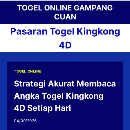
Skip
TOGEL ONLINE GAMPANG
to
CUAN
content
Pasaran Togel Kingkong
4D
TOGEL ONLINE
Strategi Akurat Membaca
Angka Togel Kingkong
4D Setiap Hari
04/09/2026