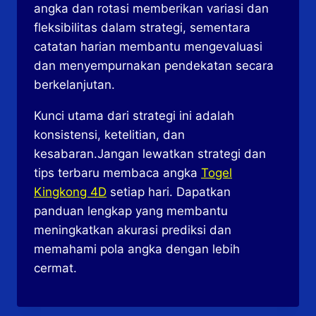
angka dan rotasi memberikan variasi dan
fleksibilitas dalam strategi, sementara
catatan harian membantu mengevaluasi
dan menyempurnakan pendekatan secara
berkelanjutan.
Kunci utama dari strategi ini adalah
konsistensi, ketelitian, dan
kesabaran.Jangan lewatkan strategi dan
tips terbaru membaca angka
Togel
Kingkong 4D
setiap hari. Dapatkan
panduan lengkap yang membantu
meningkatkan akurasi prediksi dan
memahami pola angka dengan lebih
cermat.