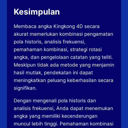
Kesimpulan
Membaca angka Kingkong 4D secara
akurat memerlukan kombinasi pengamatan
pola historis, analisis frekuensi,
pemahaman kombinasi, strategi rotasi
angka, dan pengelolaan catatan yang teliti.
Meskipun tidak ada metode yang menjamin
hasil mutlak, pendekatan ini dapat
meningkatkan peluang keberhasilan secara
signifikan.
Dengan mengenali pola historis dan
analisis frekuensi, Anda dapat menemukan
angka yang memiliki kecenderungan
muncul lebih tinggi. Pemahaman kombinasi