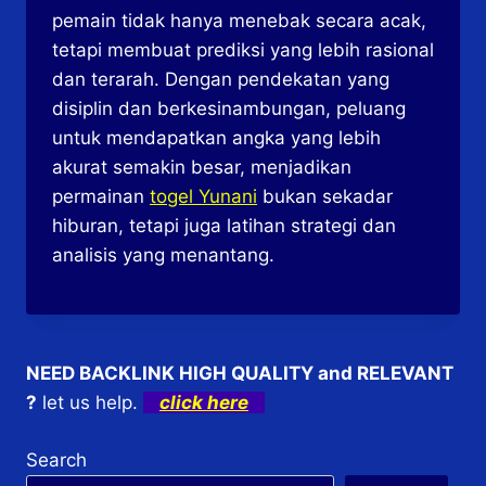
pemain tidak hanya menebak secara acak,
tetapi membuat prediksi yang lebih rasional
dan terarah. Dengan pendekatan yang
disiplin dan berkesinambungan, peluang
untuk mendapatkan angka yang lebih
akurat semakin besar, menjadikan
permainan
togel Yunani
bukan sekadar
hiburan, tetapi juga latihan strategi dan
analisis yang menantang.
NEED BACKLINK HIGH QUALITY and RELEVANT
?
let us help.
click here
Search