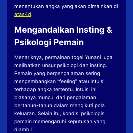
menentukan angka yang akan dimainkan di
atas4d
.
Mengandalkan Insting &
Psikologi Pemain
Menariknya, permainan togel Yunani juga
melibatkan unsur psikologi dan insting.
Pemain yang berpengalaman sering
mengembangkan “feeling” atau intuisi
terhadap angka tertentu. Intuisi ini
biasanya muncul dari pengalaman
bertahun-tahun dalam mengikuti pola
keluaran. Selain itu, kondisi psikologis
pemain memengaruhi keputusan yang
diambil.