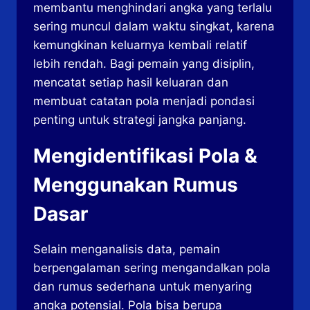
membantu menghindari angka yang terlalu
sering muncul dalam waktu singkat, karena
kemungkinan keluarnya kembali relatif
lebih rendah. Bagi pemain yang disiplin,
mencatat setiap hasil keluaran dan
membuat catatan pola menjadi pondasi
penting untuk strategi jangka panjang.
Mengidentifikasi Pola &
Menggunakan Rumus
Dasar
Selain menganalisis data, pemain
berpengalaman sering mengandalkan pola
dan rumus sederhana untuk menyaring
angka potensial. Pola bisa berupa