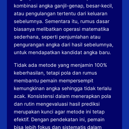
kombinasi angka ganjil-genap, besar-kecil,
atau pengulangan tertentu dari keluaran
sebelumnya. Sementara itu, rumus dasar
biasanya melibatkan operasi matematika
sederhana, seperti penjumlahan atau
pengurangan angka dari hasil sebelumnya,
untuk mendapatkan kandidat angka baru.
Tidak ada metode yang menjamin 100%
keberhasilan, tetapi pola dan rumus
membantu pemain mempersempit
kemungkinan angka sehingga tidak terlalu
acak. Konsistensi dalam menerapkan pola
dan rutin mengevaluasi hasil prediksi
merupakan kunci agar metode ini tetap
efektif. Dengan pendekatan ini, pemain
bisa lebih fokus dan sistematis dalam