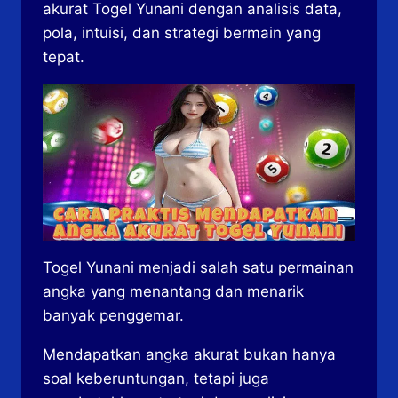
akurat Togel Yunani dengan analisis data,
pola, intuisi, dan strategi bermain yang
tepat.
Togel Yunani menjadi salah satu permainan
angka yang menantang dan menarik
banyak penggemar.
Mendapatkan angka akurat bukan hanya
soal keberuntungan, tetapi juga