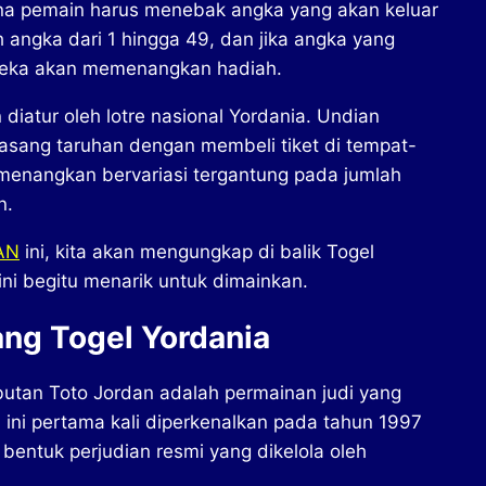
ana pemain harus menebak angka yang akan keluar
 angka dari 1 hingga 49, dan jika angka yang
ereka akan memenangkan hadiah.
 diatur oleh lotre nasional Yordania. Undian
asang taruhan dengan membeli tiket di tempat-
imenangkan bervariasi tergantung pada jumlah
n.
AN
ini, kita akan mengungkap di balik Togel
i begitu menarik untuk dimainkan.
ang Togel Yordania
butan Toto Jordan adalah permainan judi yang
 ini pertama kali diperkenalkan pada tahun 1997
bentuk perjudian resmi yang dikelola oleh