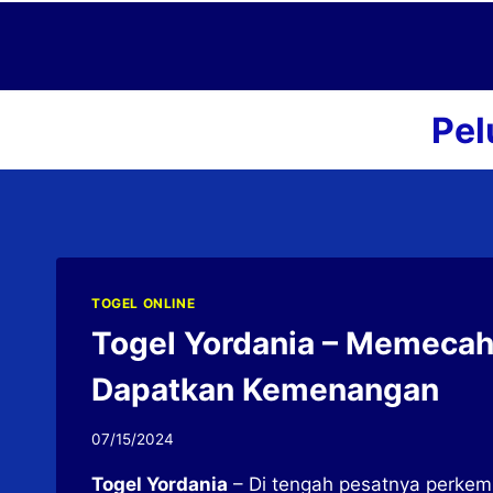
Skip
to
content
Pel
TOGEL ONLINE
Togel Yordania – Memecah
Dapatkan Kemenangan
07/15/2024
Togel Yordania
– Di tengah pesatnya perkemb