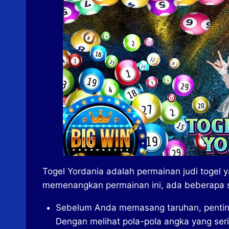
Togel Yordania adalah permainan judi togel y
memenangkan permainan ini, ada beberapa str
Sebelum Anda memasang taruhan, penting
Dengan melihat pola-pola angka yang ser