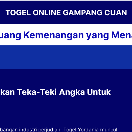
TOGEL ONLINE GAMPANG CUAN
uang Kemenangan yang Men
kan Teka-Teki Angka Untuk
angan industri perjudian, Togel Yordania muncul