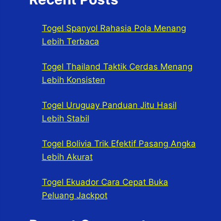
Togel Spanyol Rahasia Pola Menang
Lebih Terbaca
Togel Thailand Taktik Cerdas Menang
Lebih Konsisten
Togel Uruguay Panduan Jitu Hasil
Lebih Stabil
Togel Bolivia Trik Efektif Pasang Angka
Lebih Akurat
Togel Ekuador Cara Cepat Buka
Peluang Jackpot