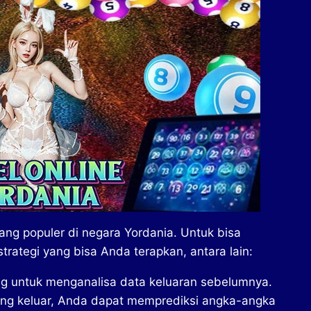
ang populer di negara Yordania. Untuk bisa
ategi yang bisa Anda terapkan, antara lain:
 untuk menganalisa data keluaran sebelumnya.
ing keluar, Anda dapat memprediksi angka-angka