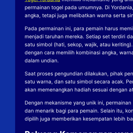
permainan togel pada umumnya. Di Yordania,
angka, tetapi juga melibatkan warna serta si
Pada permainan ini, para pemain harus memil
menjadi taruhan mereka. Setiap set terdiri d
satu simbol (hati, sekop, wajik, atau kerit
dengan cara memilih kombinasi angka, warna
dalam undian.
Saat proses pengundian dilakukan, pihak pe
satu warna, dan satu simbol secara acak. P
akan memenangkan hadiah sesuai dengan at
Dengan mekanisme yang unik ini, permainan
dan menarik bagi para pemain. Selain itu, k
dipilih juga memberikan kesempatan lebih b