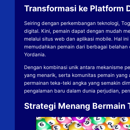
Transformasi ke Platform D
Seiring dengan perkembangan teknologi, Toge
digital. Kini, pemain dapat dengan mudah me
melalui situs web dan aplikasi mobile. Hal 
memudahkan pemain dari berbagai belahan du
Yordania.
Dengan kombinasi unik antara mekanisme p
yang menarik, serta komunitas pemain yang a
permainan teka-teki angka yang semakin dimi
pengalaman baru dalam dunia perjudian, perm
Strategi Menang Bermain 