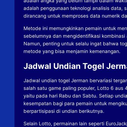
adalah angka yang belum tampil dalam wakt
adalah penggunaan teknologi analisis data, s
dirancang untuk memproses data numerik da
Metode ini memungkinkan pemain untuk menda
sebelumnya dan mengidentifikasi kombinasi 
Namun, penting untuk selalu ingat bahwa tog
metode yang bisa menjamin kemenangan.
Jadwal Undian Togel Jerm
Jadwal undian togel Jerman bervariasi tergan
salah satu game paling populer, Lotto 6 aus 
yaitu pada hari Rabu dan Sabtu.​ Setiap und
kesempatan bagi para pemain untuk mengiku
berpartisipasi di undian berikutnya.
Selain Lotto, permainan lain seperti EuroJack