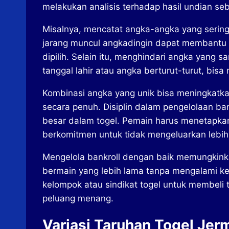
melakukan analisis terhadap hasil undian s
Misalnya, mencatat angka-angka yang serin
jarang muncul angkadingin dapat membantu
dipilih. Selain itu, menghindari angka yang s
tanggal lahir atau angka berturut-turut, bisa
Kombinasi angka yang unik bisa meningkatk
secara penuh. Disiplin dalam pengelolaan ba
besar dalam togel. Pemain harus menetapka
berkomitmen untuk tidak mengeluarkan lebih 
Mengelola bankroll dengan baik memungki
bermain yang lebih lama tanpa mengalami ke
kelompok atau sindikat togel untuk membeli t
peluang menang.
Variasi Taruhan Togel Jer