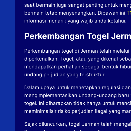
saat bermain juga sangat penting untuk men
bermain tetap menyenangkan. Dibawah ini
T
informasi menarik yang wajib anda ketahui.
Perkembangan Togel Jer
Perkembangan togel di Jerman telah melalui 
diperkenalkan. Togel, atau yang dikenal seb
mendapatkan perhatian sebagai bentuk hibu
undang perjudian yang terstruktur.
Dalam upaya untuk menetapkan regulasi dan
mengimplementasikan undang-undang baru y
togel. Ini diharapkan tidak hanya untuk menci
meminimalisir risiko perjudian ilegal yang mar
Sejak diluncurkan, togel Jerman telah mengal