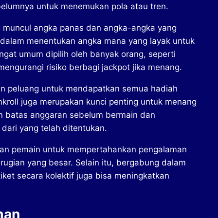
ebelumnya untuk menemukan pola atau tren.
g muncul angka panas dan angka-angka yang
 dalam menentukan angka mana yang layak untuk
angat umum dipilih oleh banyak orang, seperti
 mengurangi risiko berbagi jackpot jika menang.
an peluang untuk mendapatkan semua hadiah
nkroll juga merupakan kunci penting untuk menang
n batas anggaran sebelum bermain dan
dari yang telah ditentukan.
nkan pemain untuk mempertahankan pengalaman
rugian yang besar. Selain itu, bergabung dalam
iket secara kolektif juga bisa meningkatkan
man