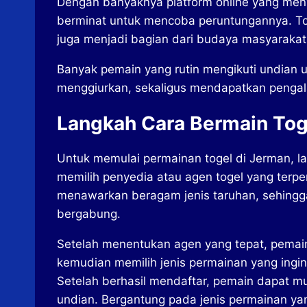
Dengan banyaknya platform online yang me
berminat untuk mencoba peruntungannya. To
juga menjadi bagian dari budaya masyarakat
Banyak pemain yang rutin mengikuti undian
menggiurkan, sekaligus mendapatkan pengal
Langkah Cara Bermain To
Untuk memulai permainan togel di Jerman, l
memilih penyedia atau agen togel yang terpe
menawarkan beragam jenis taruhan, sehingga
bergabung.
Setelah menentukan agen yang tepat, pemai
kemudian memilih jenis permainan yang ingin 
Setelah berhasil mendaftar, pemain dapat mu
undian. Bergantung pada jenis permainan yan