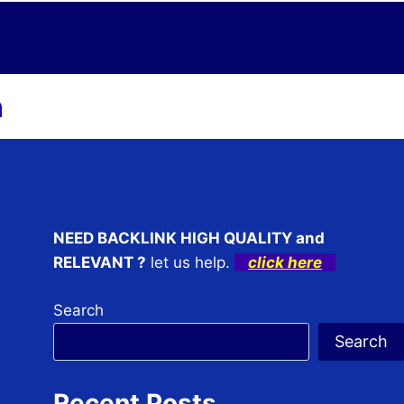
n
NEED BACKLINK HIGH QUALITY and
RELEVANT ?
let us help.
click here
Search
Search
Recent Posts