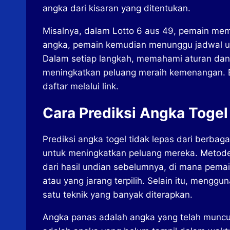
angka dari kisaran yang ditentukan.
Misalnya, dalam Lotto 6 aus 49, pemain memi
angka, pemain kemudian menunggu jadwal und
Dalam setiap langkah, memahami aturan dan
meningkatkan peluang meraih kemenangan. 
daftar melalui link.
Cara Prediksi Angka Toge
Prediksi angka togel tidak lepas dari berba
untuk meningkatkan peluang mereka. Metode 
dari hasil undian sebelumnya, di mana pema
atau yang jarang terpilih. Selain itu, meng
satu teknik yang banyak diterapkan.
Angka panas adalah angka yang telah muncu