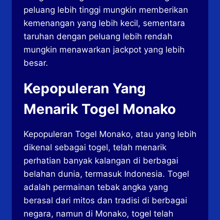
peluang lebih tinggi mungkin memberikan
kemenangan yang lebih kecil, sementara
taruhan dengan peluang lebih rendah
mungkin menawarkan jackpot yang lebih
besar.
Kepopuleran Yang
Menarik Togel Monako
Kepopuleran Togel Monako, atau yang lebih
dikenal sebagai togel, telah menarik
perhatian banyak kalangan di berbagai
belahan dunia, termasuk Indonesia. Togel
adalah permainan tebak angka yang
berasal dari mitos dan tradisi di berbagai
negara, namun di Monako, togel telah