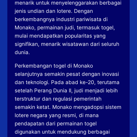
menarik untuk menyelenggarakan berbagai
jenis undian dan lotere. Dengan
berkembangnya industri pariwisata di
Monako, permainan judi, termasuk togel,
mulai mendapatkan popularitas yang
signifikan, menarik wisatawan dari seluruh
dunia.
Perkembangan togel di Monako
selanjutnya semakin pesat dengan inovasi
dan teknologi. Pada abad ke-20, terutama
setelah Perang Dunia II, judi menjadi lebih
terstruktur dan regulasi pemerintah
semakin ketat. Monako mengadopsi sistem
lotere negara yang resmi, di mana
pendapatan dari permainan togel
digunakan untuk mendukung berbagai