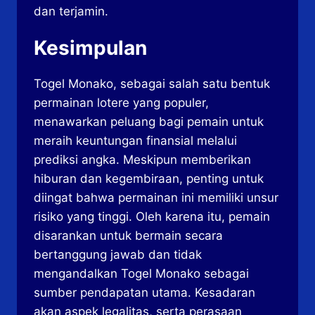
dan terjamin.
Kesimpulan
Togel Monako, sebagai salah satu bentuk
permainan lotere yang populer,
menawarkan peluang bagi pemain untuk
meraih keuntungan finansial melalui
prediksi angka. Meskipun memberikan
hiburan dan kegembiraan, penting untuk
diingat bahwa permainan ini memiliki unsur
risiko yang tinggi. Oleh karena itu, pemain
disarankan untuk bermain secara
bertanggung jawab dan tidak
mengandalkan Togel Monako sebagai
sumber pendapatan utama. Kesadaran
akan aspek legalitas, serta perasaan