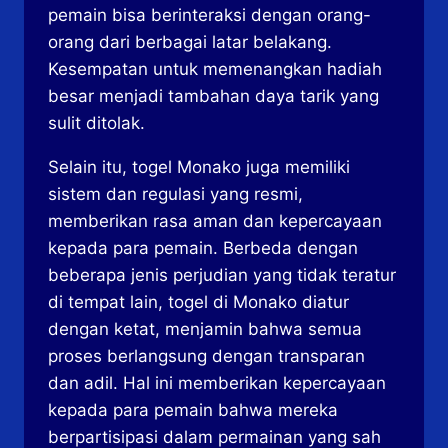
pemain bisa berinteraksi dengan orang-
orang dari berbagai latar belakang.
Kesempatan untuk memenangkan hadiah
besar menjadi tambahan daya tarik yang
sulit ditolak.
Selain itu, togel Monako juga memiliki
sistem dan regulasi yang resmi,
memberikan rasa aman dan kepercayaan
kepada para pemain. Berbeda dengan
beberapa jenis perjudian yang tidak teratur
di tempat lain, togel di Monako diatur
dengan ketat, menjamin bahwa semua
proses berlangsung dengan transparan
dan adil. Hal ini memberikan kepercayaan
kepada para pemain bahwa mereka
berpartisipasi dalam permainan yang sah