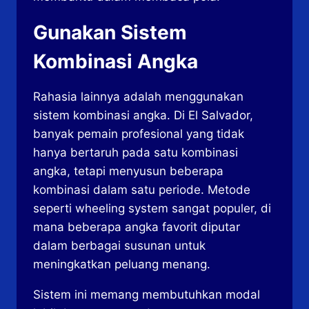
Gunakan Sistem
Kombinasi Angka
Rahasia lainnya adalah menggunakan
sistem kombinasi angka. Di El Salvador,
banyak pemain profesional yang tidak
hanya bertaruh pada satu kombinasi
angka, tetapi menyusun beberapa
kombinasi dalam satu periode. Metode
seperti wheeling system sangat populer, di
mana beberapa angka favorit diputar
dalam berbagai susunan untuk
meningkatkan peluang menang.
Sistem ini memang membutuhkan modal