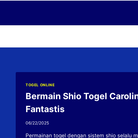
Skip
to
content
TOGEL ONLINE
Bermain Shio Togel Caroli
Fantastis
06/22/2025
Permainan togel dengan sistem shio selalu m