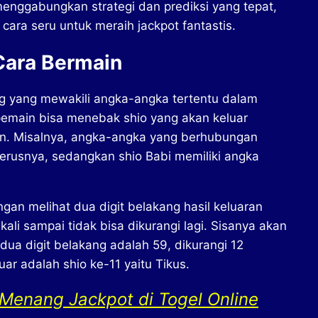
 menggabungkan strategi dan prediksi yang tepat,
cara seru untuk meraih jackpot fantastis.
Cara Bermain
g yang mewakili angka-angka tertentu dalam
pemain bisa menebak shio yang akan keluar
ian. Misalnya, angka-angka yang berhubungan
terusnya, sedangkan shio Babi memiliki angka
ngan melihat dua digit belakang hasil keluaran
ali sampai tidak bisa dikurangi lagi. Sisanya akan
 dua digit belakang adalah 59, dikurangi 12
ar adalah shio ke-11 yaitu Tikus.
Menang Jackpot di Togel Online