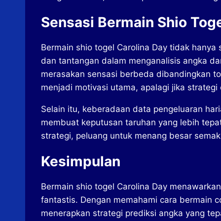
Sensasi Bermain Shio Toge
Bermain shio togel Carolina Day tidak hanya 
dan tantangan dalam menganalisis angka dan
merasakan sensasi berbeda dibandingkan toge
menjadi motivasi utama, apalagi jika strateg
Selain itu, keberadaan data pengeluaran h
membuat keputusan taruhan yang lebih tepat
strategi, peluang untuk menang besar semaki
Kesimpulan
Bermain shio togel Carolina Day menawarka
fantastis. Dengan memahami cara bermain c
menerapkan strategi prediksi angka yang t