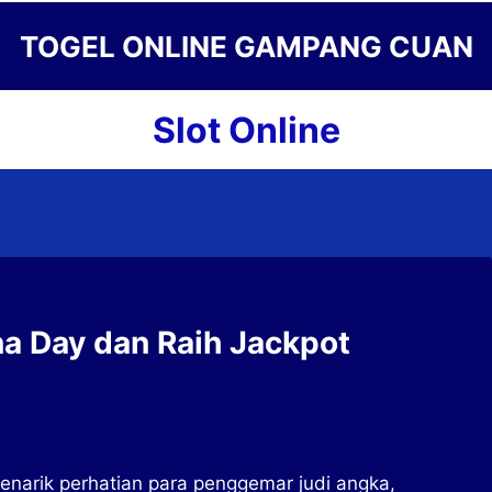
TOGEL ONLINE GAMPANG CUAN
Slot Online
na Day dan Raih Jackpot
enarik perhatian para penggemar judi angka,