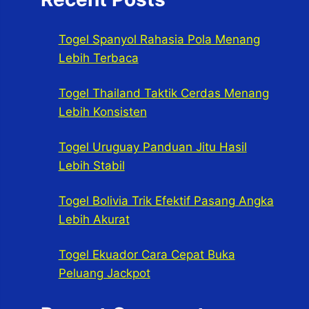
Togel Spanyol Rahasia Pola Menang
Lebih Terbaca
Togel Thailand Taktik Cerdas Menang
Lebih Konsisten
Togel Uruguay Panduan Jitu Hasil
Lebih Stabil
Togel Bolivia Trik Efektif Pasang Angka
Lebih Akurat
Togel Ekuador Cara Cepat Buka
Peluang Jackpot