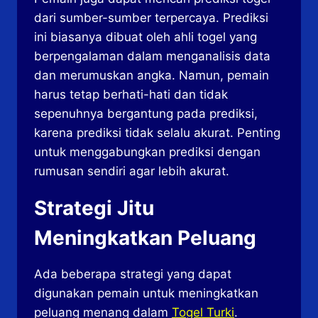
dari sumber-sumber terpercaya. Prediksi
ini biasanya dibuat oleh ahli togel yang
berpengalaman dalam menganalisis data
dan merumuskan angka. Namun, pemain
harus tetap berhati-hati dan tidak
sepenuhnya bergantung pada prediksi,
karena prediksi tidak selalu akurat. Penting
untuk menggabungkan prediksi dengan
rumusan sendiri agar lebih akurat.
Strategi Jitu
Meningkatkan Peluang
Ada beberapa strategi yang dapat
digunakan pemain untuk meningkatkan
peluang menang dalam
Togel Turki
.