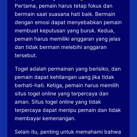
Pertama, pemain harus tetap fokus dan
bermain saat suasana hati baik. Bermain
dengan emosi dapat menyebabkan pemain
membuat keputusan yang buruk. Kedua,
pemain harus memiliki anggaran yang jelas
dan tidak bermain melebihi anggaran
tersebut.
Togel adalah permainan yang berisiko, dan
pemain dapat kehilangan uang jika tidak
berhati-hati. Ketiga, pemain harus memilih
situs togel online yang terpercaya dan
aman. Situs togel online yang tidak
terpercaya dapat menipu pemain dan tidak
membayar kemenangan.
Selain itu, penting untuk memahami bahwa