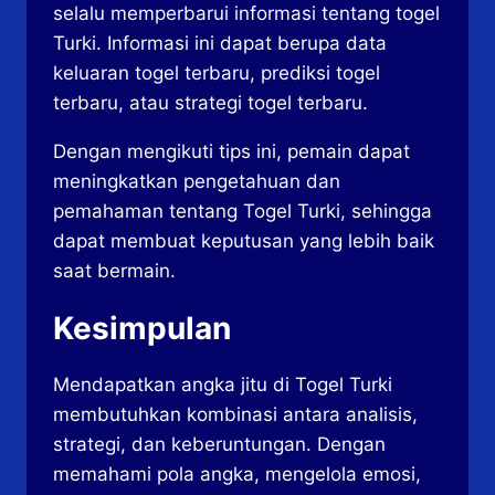
selalu memperbarui informasi tentang togel
Turki. Informasi ini dapat berupa data
keluaran togel terbaru, prediksi togel
terbaru, atau strategi togel terbaru.
Dengan mengikuti tips ini, pemain dapat
meningkatkan pengetahuan dan
pemahaman tentang Togel Turki, sehingga
dapat membuat keputusan yang lebih baik
saat bermain.
Kesimpulan
Mendapatkan angka jitu di Togel Turki
membutuhkan kombinasi antara analisis,
strategi, dan keberuntungan. Dengan
memahami pola angka, mengelola emosi,