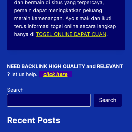
dan bermain di situs yang terpercaya,
pemain dapat meningkatkan peluang
meraih kemenangan. Ayo simak dan ikuti
terus informasi togel online secara lengkap
hanya di
TOGEL ONLINE DAPAT CUAN
.
NEED BACKLINK HIGH QUALITY and RELEVANT
?
let us help.
click here
Search
Search
Recent Posts