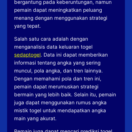
bergantung pada keberuntungan, namun
pemain dapat meningkatkan peluang
menang dengan menggunakan strategi
yang tepat.
Salah satu cara adalah dengan
menganalisis data keluaran togel
sedaptogel
. Data ini dapat memberikan
informasi tentang angka yang sering
muncul, pola angka, dan tren lainnya.
Dengan memahami pola dan tren ini,
pemain dapat merumuskan strategi
bermain yang lebih baik. Selain itu, pemain
juga dapat menggunakan rumus angka
mistik togel untuk mendapatkan angka
main yang akurat.
Pemain juga dapat mencari prediksi togel