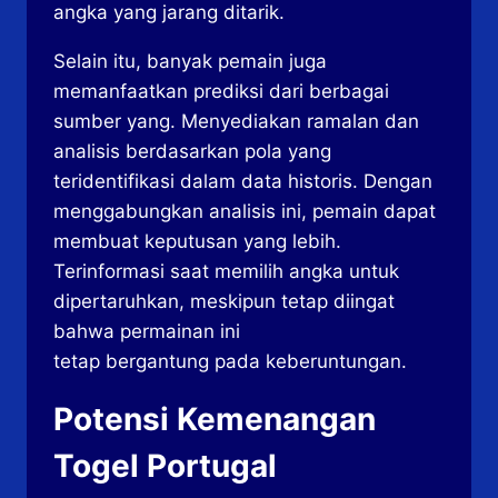
angka yang jarang ditarik.
Selain itu, banyak pemain juga
memanfaatkan prediksi dari berbagai
sumber yang. Menyediakan ramalan dan
analisis berdasarkan pola yang
teridentifikasi dalam data historis. Dengan
menggabungkan analisis ini, pemain dapat
membuat keputusan yang lebih.
Terinformasi saat memilih angka untuk
dipertaruhkan, meskipun tetap diingat
bahwa permainan ini
tetap bergantung pada keberuntungan.
Potensi Kemenangan
Togel Portugal