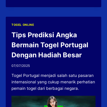
TOGEL ONLINE
Tips Prediksi Angka
Bermain Togel Portugal
Dengan Hadiah Besar
07/07/2025
Togel Portugal menjadi salah satu pasaran
internasional yang cukup menarik perhatian
pemain togel dari berbagai negara.