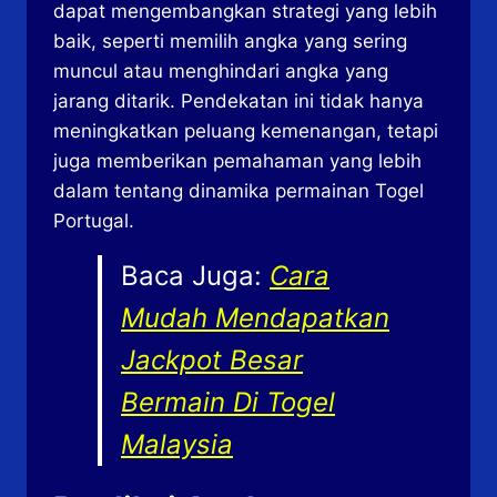
dapat mengembangkan strategi yang lebih
baik, seperti memilih angka yang sering
muncul atau menghindari angka yang
jarang ditarik. Pendekatan ini tidak hanya
meningkatkan peluang kemenangan, tetapi
juga memberikan pemahaman yang lebih
dalam tentang dinamika permainan Togel
Portugal.
Baca Juga:
Cara
Mudah Mendapatkan
Jackpot Besar
Bermain Di Togel
Malaysia