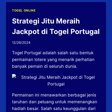
TOGEL ONLINE
Strategi Jitu Meraih
Jackpot di Togel Portugal
12/26/2024
Togel Portugal adalah salah satu bentuk
permainan lotere yang menarik perhatian
banyak pemain di seluruh dunia.
Permainan ini menawarkan berbagai jenis
taruhan dan peluang untuk memenangkan
hadiah besar. Salah satu keunggulan dari