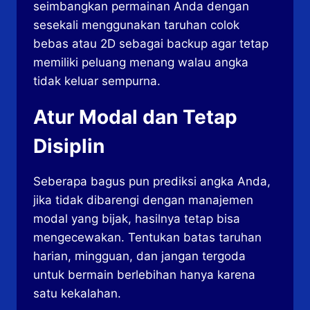
seimbangkan permainan Anda dengan
sesekali menggunakan taruhan colok
bebas atau 2D sebagai backup agar tetap
memiliki peluang menang walau angka
tidak keluar sempurna.
Atur Modal dan Tetap
Disiplin
Seberapa bagus pun prediksi angka Anda,
jika tidak dibarengi dengan manajemen
modal yang bijak, hasilnya tetap bisa
mengecewakan. Tentukan batas taruhan
harian, mingguan, dan jangan tergoda
untuk bermain berlebihan hanya karena
satu kekalahan.