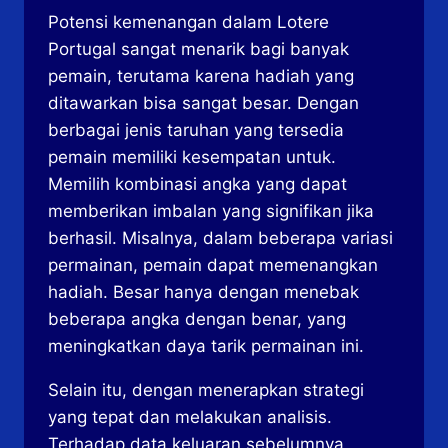
Potensi kemenangan dalam Lotere
Portugal sangat menarik bagi banyak
pemain, terutama karena hadiah yang
ditawarkan bisa sangat besar. Dengan
berbagai jenis taruhan yang tersedia
pemain memiliki kesempatan untuk.
Memilih kombinasi angka yang dapat
memberikan imbalan yang signifikan jika
berhasil. Misalnya, dalam beberapa variasi
permainan, pemain dapat memenangkan
hadiah. Besar hanya dengan menebak
beberapa angka dengan benar, yang
meningkatkan daya tarik permainan ini.
Selain itu, dengan menerapkan strategi
yang tepat dan melakukan analisis.
Terhadap data keluaran sebelumnya