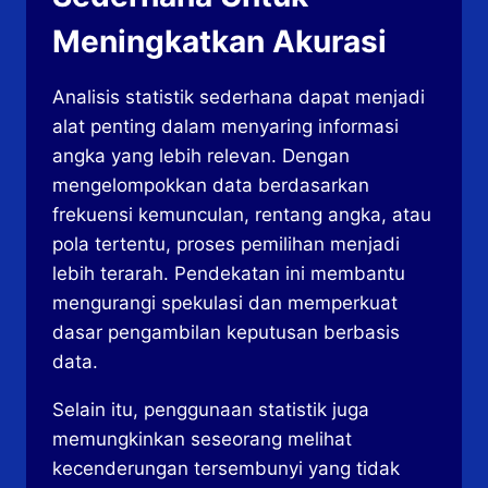
Meningkatkan Akurasi
Analisis statistik sederhana dapat menjadi
alat penting dalam menyaring informasi
angka yang lebih relevan. Dengan
mengelompokkan data berdasarkan
frekuensi kemunculan, rentang angka, atau
pola tertentu, proses pemilihan menjadi
lebih terarah. Pendekatan ini membantu
mengurangi spekulasi dan memperkuat
dasar pengambilan keputusan berbasis
data.
Selain itu, penggunaan statistik juga
memungkinkan seseorang melihat
kecenderungan tersembunyi yang tidak