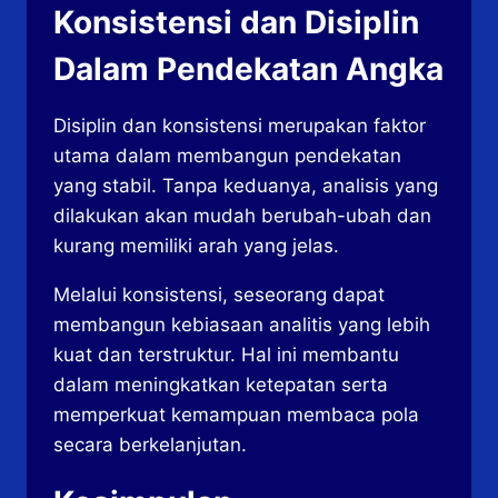
Konsistensi dan Disiplin
Dalam Pendekatan Angka
Disiplin dan konsistensi merupakan faktor
utama dalam membangun pendekatan
yang stabil. Tanpa keduanya, analisis yang
dilakukan akan mudah berubah-ubah dan
kurang memiliki arah yang jelas.
Melalui konsistensi, seseorang dapat
membangun kebiasaan analitis yang lebih
kuat dan terstruktur. Hal ini membantu
dalam meningkatkan ketepatan serta
memperkuat kemampuan membaca pola
secara berkelanjutan.