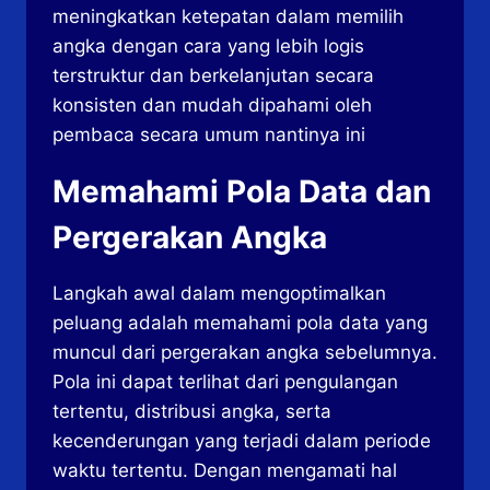
meningkatkan ketepatan dalam memilih
angka dengan cara yang lebih logis
terstruktur dan berkelanjutan secara
konsisten dan mudah dipahami oleh
pembaca secara umum nantinya ini
Memahami Pola Data dan
Pergerakan Angka
Langkah awal dalam mengoptimalkan
peluang adalah memahami pola data yang
muncul dari pergerakan angka sebelumnya.
Pola ini dapat terlihat dari pengulangan
tertentu, distribusi angka, serta
kecenderungan yang terjadi dalam periode
waktu tertentu. Dengan mengamati hal