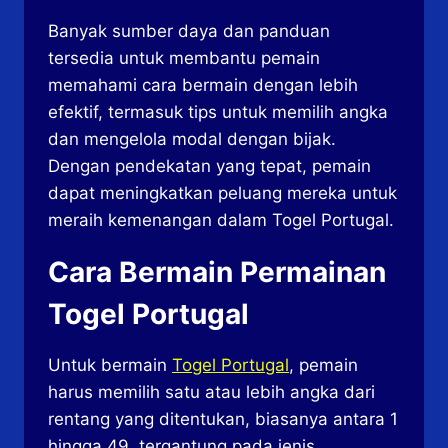
Banyak sumber daya dan panduan
tersedia untuk membantu pemain
memahami cara bermain dengan lebih
efektif, termasuk tips untuk memilih angka
dan mengelola modal dengan bijak.
Dengan pendekatan yang tepat, pemain
dapat meningkatkan peluang mereka untuk
meraih kemenangan dalam Togel Portugal.
Cara Bermain Permainan
Togel Portugal
Untuk bermain
Togel Portugal
, pemain
harus memilih satu atau lebih angka dari
rentang yang ditentukan, biasanya antara 1
hingga 49, tergantung pada jenis