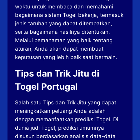
waktu untuk membaca dan memahami
bagaimana sistem Togel bekerja, termasuk
jenis taruhan yang dapat ditempatkan,
serta bagaimana hasilnya ditentukan.
Melalui pemahaman yang baik tentang
aturan, Anda akan dapat membuat
keputusan yang lebih baik saat bermain.
Tips dan Trik Jitu di
Togel Portugal
Salah satu Tips dan Trik Jitu yang dapat
meningkatkan peluang Anda adalah
dengan memanfaatkan prediksi Togel. Di
dunia judi Togel, prediksi umumnya
disusun berdasarkan analisis data-data