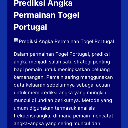
Prediksi Angka
Permainan Togel
Portugal
Dalam permainan Togel Portugal, prediksi
angka menjadi salah satu strategi penting
bagi pemain untuk meningkatkan peluang
kemenangan. Pemain sering menggunakan
data keluaran sebelumnya sebagai acuan
untuk memprediksi angka yang mungkin
muncul di undian berikutnya. Metode yang
umum digunakan termasuk analisis
frekuensi angka, di mana pemain mencatat
angka-angka yang sering muncul dan