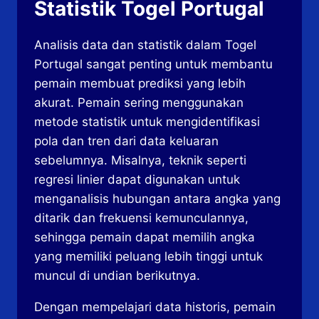
Statistik Togel Portugal
Analisis data dan statistik dalam Togel
Portugal sangat penting untuk membantu
pemain membuat prediksi yang lebih
akurat. Pemain sering menggunakan
metode statistik untuk mengidentifikasi
pola dan tren dari data keluaran
sebelumnya. Misalnya, teknik seperti
regresi linier dapat digunakan untuk
menganalisis hubungan antara angka yang
ditarik dan frekuensi kemunculannya,
sehingga pemain dapat memilih angka
yang memiliki peluang lebih tinggi untuk
muncul di undian berikutnya.
Dengan mempelajari data historis, pemain