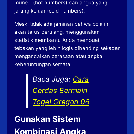
muncul (hot numbers) dan angka yang
jarang keluar (cold numbers).
Meski tidak ada jaminan bahwa pola ini
akan terus berulang, menggunakan
statistik membantu Anda membuat
tebakan yang lebih logis dibanding sekadar
mengandalkan perasaan atau angka
keberuntungan semata.
Baca Juga:
Cara
Cerdas Bermain
Togel Oregon 06
Gunakan Sistem
Kombinasi Angka