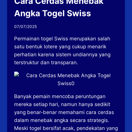
Cara Cerdas Menebak
Angka Togel Swiss
07/07/2025
Permainan togel Swiss merupakan salah
satu bentuk lotere yang cukup menarik
perhatian karena sistem undiannya yang
terstruktur dan transparan.
Banyak pemain mencoba peruntungan
mereka setiap hari, namun hanya sedikit
yang benar-benar memahami cara cerdas
dalam menebak angka secara strategis.
Meski togel bersifat acak, pendekatan yang