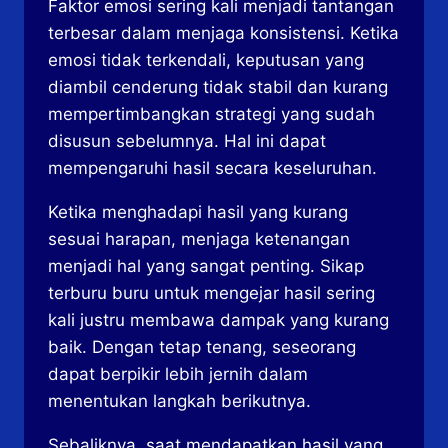
Faktor emosi sering kali menjadi tantangan
terbesar dalam menjaga konsistensi. Ketika
emosi tidak terkendali, keputusan yang
diambil cenderung tidak stabil dan kurang
mempertimbangkan strategi yang sudah
disusun sebelumnya. Hal ini dapat
mempengaruhi hasil secara keseluruhan.
Ketika menghadapi hasil yang kurang
sesuai harapan, menjaga ketenangan
menjadi hal yang sangat penting. Sikap
terburu buru untuk mengejar hasil sering
kali justru membawa dampak yang kurang
baik. Dengan tetap tenang, seseorang
dapat berpikir lebih jernih dalam
menentukan langkah berikutnya.
Sebaliknya, saat mendapatkan hasil yang