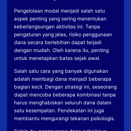
Pengelolaan modal menjadi salah satu
aspek penting yang sering menentukan
keberlangsungan aktivitas ini. Tanpa
pengaturan yang jelas, risiko penggunaan
dana secara berlebihan dapat terjadi
dengan mudah. Oleh karena itu, penting
untuk menetapkan batas sejak awal.
Salah satu cara yang banyak digunakan
adalah membagi dana menjadi beberapa
bagian kecil. Dengan strategi ini, seseorang
dapat mencoba beberapa kombinasi tanpa
harus menghabiskan seluruh dana dalam
satu kesempatan. Pendekatan ini juga
membantu mengurangi tekanan psikologis.