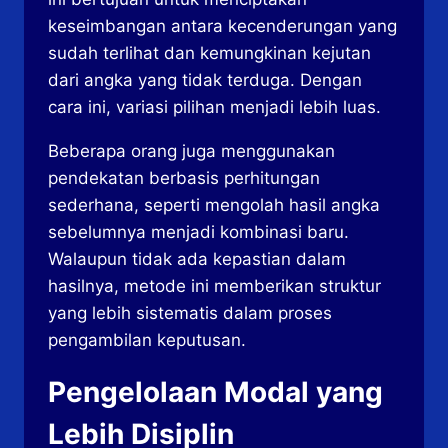
keseimbangan antara kecenderungan yang
sudah terlihat dan kemungkinan kejutan
dari angka yang tidak terduga. Dengan
cara ini, variasi pilihan menjadi lebih luas.
Beberapa orang juga menggunakan
pendekatan berbasis perhitungan
sederhana, seperti mengolah hasil angka
sebelumnya menjadi kombinasi baru.
Walaupun tidak ada kepastian dalam
hasilnya, metode ini memberikan struktur
yang lebih sistematis dalam proses
pengambilan keputusan.
Pengelolaan Modal yang
Lebih Disiplin