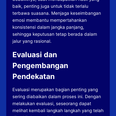
baik, penting juga untuk tidak terlalu
terbawa suasana. Menjaga keseimbangan
emosi membantu mempertahankan
konsistensi dalam jangka panjang,
sehingga keputusan tetap berada dalam
jalur yang rasional.
Evaluasi dan
Pengembangan
Pendekatan
Evaluasi merupakan bagian penting yang
sering diabaikan dalam proses ini. Dengan
melakukan evaluasi, seseorang dapat
melihat kembali langkah langkah yang telah