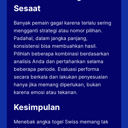
Sesaat
Banyak pemain gagal karena terlalu sering
mengganti strategi atau nomor pilihan.
Padahal, dalam jangka panjang,
konsistensi bisa membuahkan hasil.
Pilihlah beberapa kombinasi berdasarkan
analisis Anda dan pertahankan selama
beberapa periode. Evaluasi performa
secara berkala dan lakukan penyesuaian
hanya jika memang diperlukan, bukan
karena emosi atau tekanan.
Kesimpulan
Menebak angka togel Swiss memang tak