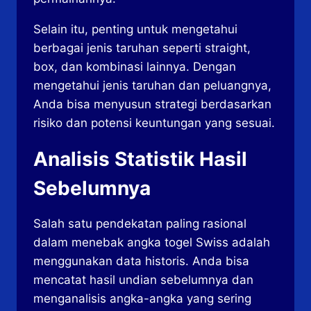
Selain itu, penting untuk mengetahui
berbagai jenis taruhan seperti straight,
box, dan kombinasi lainnya. Dengan
mengetahui jenis taruhan dan peluangnya,
Anda bisa menyusun strategi berdasarkan
risiko dan potensi keuntungan yang sesuai.
Analisis Statistik Hasil
Sebelumnya
Salah satu pendekatan paling rasional
dalam menebak angka togel Swiss adalah
menggunakan data historis. Anda bisa
mencatat hasil undian sebelumnya dan
menganalisis angka-angka yang sering