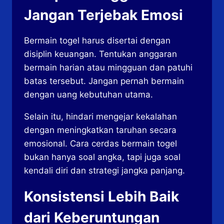
Jangan Terjebak Emosi
Bermain togel harus disertai dengan
disiplin keuangan. Tentukan anggaran
bermain harian atau mingguan dan patuhi
batas tersebut. Jangan pernah bermain
dengan uang kebutuhan utama.
Selain itu, hindari mengejar kekalahan
dengan meningkatkan taruhan secara
emosional. Cara cerdas bermain togel
bukan hanya soal angka, tapi juga soal
kendali diri dan strategi jangka panjang.
Konsistensi Lebih Baik
dari Keberuntungan