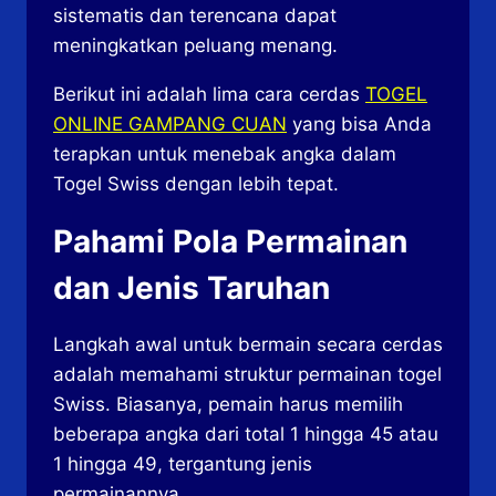
sistematis dan terencana dapat
meningkatkan peluang menang.
Berikut ini adalah lima cara cerdas
TOGEL
ONLINE GAMPANG CUAN
yang bisa Anda
terapkan untuk menebak angka dalam
Togel Swiss dengan lebih tepat.
Pahami Pola Permainan
dan Jenis Taruhan
Langkah awal untuk bermain secara cerdas
adalah memahami struktur permainan togel
Swiss. Biasanya, pemain harus memilih
beberapa angka dari total 1 hingga 45 atau
1 hingga 49, tergantung jenis
permainannya.