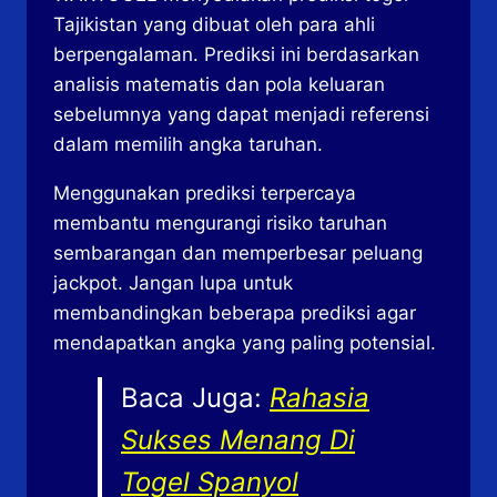
Tajikistan yang dibuat oleh para ahli
berpengalaman. Prediksi ini berdasarkan
analisis matematis dan pola keluaran
sebelumnya yang dapat menjadi referensi
dalam memilih angka taruhan.
Menggunakan prediksi terpercaya
membantu mengurangi risiko taruhan
sembarangan dan memperbesar peluang
jackpot. Jangan lupa untuk
membandingkan beberapa prediksi agar
mendapatkan angka yang paling potensial.
Baca Juga:
Rahasia
Sukses Menang Di
Togel Spanyol