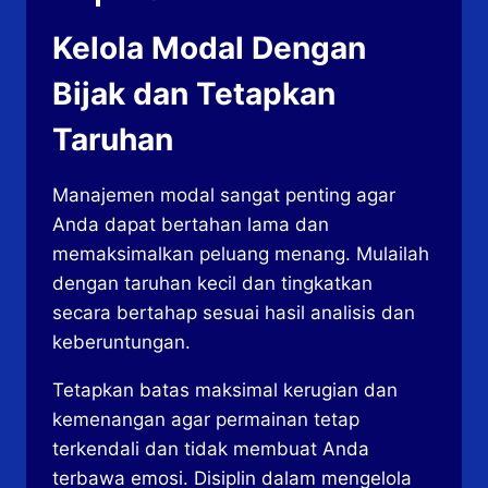
Kelola Modal Dengan
Bijak dan Tetapkan
Taruhan
Manajemen modal sangat penting agar
Anda dapat bertahan lama dan
memaksimalkan peluang menang. Mulailah
dengan taruhan kecil dan tingkatkan
secara bertahap sesuai hasil analisis dan
keberuntungan.
Tetapkan batas maksimal kerugian dan
kemenangan agar permainan tetap
terkendali dan tidak membuat Anda
terbawa emosi. Disiplin dalam mengelola