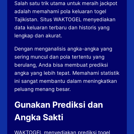
Salah satu trik utama untuk meraih jackpot
adalah memahami pola keluaran togel
Tajikistan. Situs WAKTOGEL menyediakan
data keluaran terbaru dan historis yang
lengkap dan akurat.
Dengan menganalisis angka-angka yang
sering muncul dan pola tertentu yang
berulang, Anda bisa membuat prediksi
angka yang lebih tepat. Memahami statistik
ini sangat membantu dalam meningkatkan
peluang menang besar.
Gunakan Prediksi dan
Angka Sakti
WAKTOGEL menyediakan prediksi togel