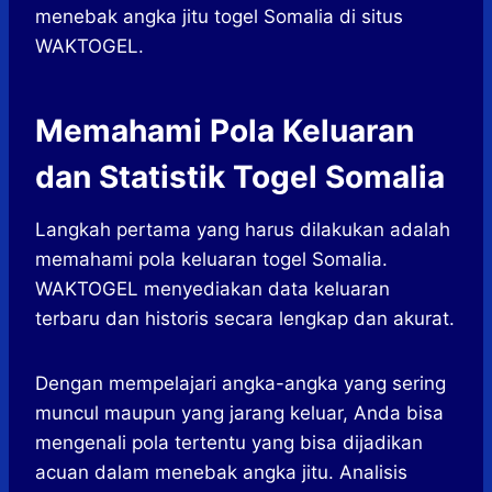
menebak angka jitu togel Somalia di situs
WAKTOGEL.
Memahami Pola Keluaran
dan Statistik Togel Somalia
Langkah pertama yang harus dilakukan adalah
memahami pola keluaran togel Somalia.
WAKTOGEL menyediakan data keluaran
terbaru dan historis secara lengkap dan akurat.
Dengan mempelajari angka-angka yang sering
muncul maupun yang jarang keluar, Anda bisa
mengenali pola tertentu yang bisa dijadikan
acuan dalam menebak angka jitu. Analisis