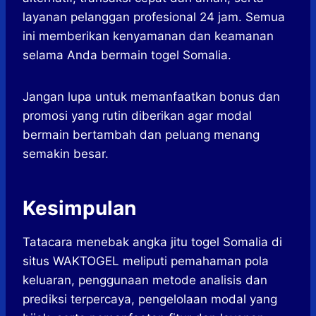
layanan pelanggan profesional 24 jam. Semua
ini memberikan kenyamanan dan keamanan
selama Anda bermain togel Somalia.
Jangan lupa untuk memanfaatkan bonus dan
promosi yang rutin diberikan agar modal
bermain bertambah dan peluang menang
semakin besar.
Kesimpulan
Tatacara menebak angka jitu togel Somalia di
situs WAKTOGEL meliputi pemahaman pola
keluaran, penggunaan metode analisis dan
prediksi terpercaya, pengelolaan modal yang