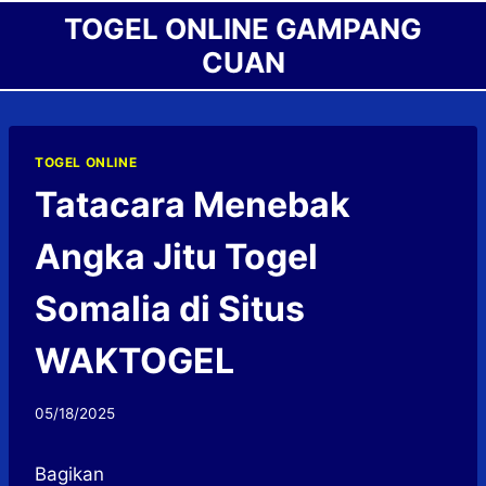
Skip
TOGEL ONLINE GAMPANG
to
CUAN
content
TOGEL ONLINE
Tatacara Menebak
Angka Jitu Togel
Somalia di Situs
WAKTOGEL
05/18/2025
Bagikan