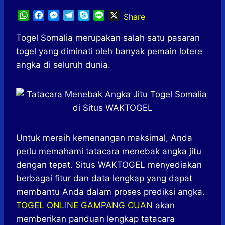
W
F
M
T
S
L
X
Share
h
a
e
e
k
i
a
c
s
l
y
n
Togel Somalia merupakan salah satu pasaran
t
e
s
e
p
e
togel yang diminati oleh banyak pemain lotere
s
b
e
g
e
angka di seluruh dunia.
A
o
n
r
p
o
g
a
p
k
e
m
r
Untuk meraih kemenangan maksimal, Anda
perlu memahami tatacara menebak angka jitu
dengan tepat. Situs WAKTOGEL menyediakan
berbagai fitur dan data lengkap yang dapat
membantu Anda dalam proses prediksi angka.
TOGEL ONLINE GAMPANG CUAN
akan
memberikan panduan lengkap tatacara