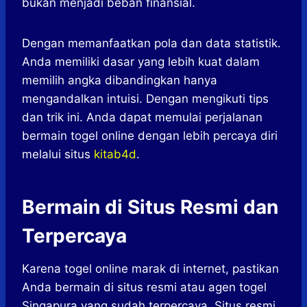
bukan menjadi beban finansial.
Dengan memanfaatkan pola dan data statistik.
Anda memiliki dasar yang lebih kuat dalam
memilih angka dibandingkan hanya
mengandalkan intuisi. Dengan mengikuti tips
dan trik ini. Anda dapat memulai perjalanan
bermain togel online dengan lebih percaya diri
melalui situs
kitab4d
.
Bermain di Situs Resmi dan
Terpercaya
Karena togel online marak di internet, pastikan
Anda bermain di situs resmi atau agen togel
Singapura yang sudah terpercaya. Situs resmi