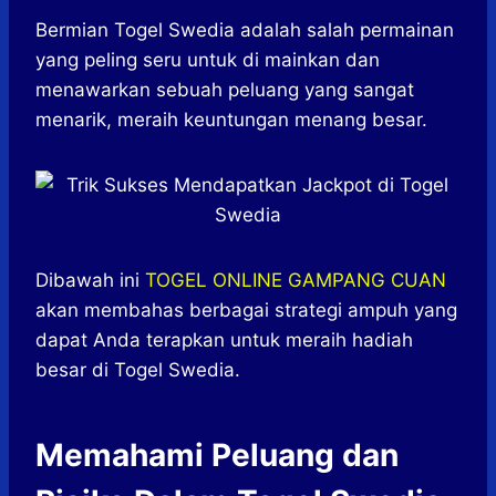
h
a
e
e
k
i
a
c
s
l
y
n
Bermian Togel Swedia adalah salah permainan
t
e
s
e
p
e
yang peling seru untuk di mainkan dan
s
b
e
g
e
menawarkan sebuah peluang yang sangat
A
o
n
r
menarik, meraih keuntungan menang besar.
p
o
g
a
p
k
e
m
r
Dibawah ini
TOGEL ONLINE GAMPANG CUAN
akan membahas berbagai strategi ampuh yang
dapat Anda terapkan untuk meraih hadiah
besar di Togel Swedia.
Memahami Peluang dan