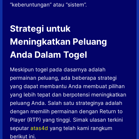
“keberuntungan” atau “sistem”.
Strategi untuk
Meningkatkan Peluang
Anda Dalam Togel
Meskipun togel pada dasarnya adalah
permainan peluang, ada beberapa strategi
yang dapat membantu Anda membuat pilihan
yang lebih tepat dan berpotensi meningkatkan
peluang Anda. Salah satu strateginya adalah
dengan memilih permainan dengan Return to
Player (RTP) yang tinggi. Simak ulasan terkini
seputar
atas4d
yang telah kami rangkum
berikut ini.