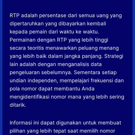
RTP adalah persentase dari semua uang yang
dipertaruhkan yang dibayarkan kembali
kepada pemain dari waktu ke waktu.
Permainan dengan RTP yang lebih tinggi
secara teoritis menawarkan peluang menang
yang lebih baik dalam jangka panjang. Strategi
lain adalah dengan menganalisis data
pengeluaran sebelumnya. Sementara setiap
undian independen, mempelajari frekuensi dan
pola nomor dapat membantu Anda
mengidentifikasi nomor mana yang lebih sering
ditarik.
Informasi ini dapat digunakan untuk membuat
pilihan yang lebih tepat saat memilih nomor