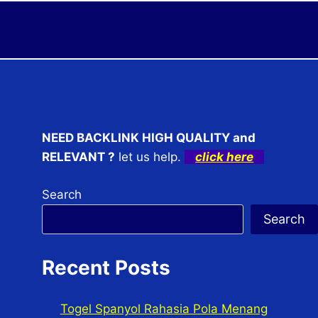
NEED BACKLINK HIGH QUALITY and
RELEVANT ?
let us help.
click here
Search
Search
Recent Posts
Togel Spanyol Rahasia Pola Menang