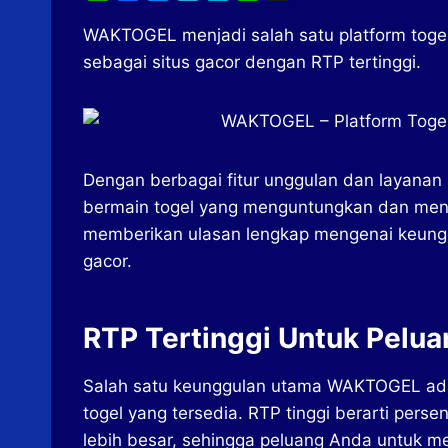
h
a
e
e
k
i
a
c
s
l
y
n
WAKTOGEL menjadi salah satu platform togel 
t
e
s
e
p
e
sebagai situs gacor dengan RTP tertinggi.
s
b
e
g
e
A
o
n
r
p
o
g
a
p
k
e
m
r
Dengan berbagai fitur unggulan dan layan
bermain togel yang menguntungkan dan me
memberikan ulasan lengkap mengenai keungg
gacor.
RTP Tertinggi Untuk Pelu
Salah satu keunggulan utama WAKTOGEL adala
togel yang tersedia. RTP tinggi berarti pe
lebih besar, sehingga peluang Anda untuk m