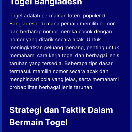
Togel Bangladesh
Togel adalah permainan lotere populer di
Bangladesh
, di mana pemain memilih nomor
dan berharap nomor mereka cocok dengan
nomor yang ditarik secara acak. Untuk
meningkatkan peluang menang, penting untuk
memahami cara kerja togel dan berbagai jenis
taruhan yang tersedia. Beberapa tips dasar
termasuk memilih nomor secara acak dan
menghindari pola yang jelas, serta memahami
probabilitas berbagai jenis taruhan.
Strategi dan Taktik Dalam
Bermain Togel