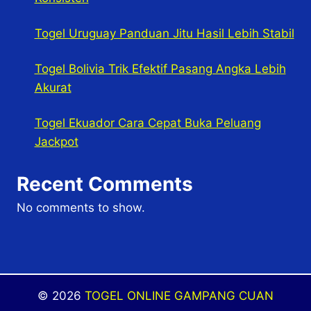
Togel Uruguay Panduan Jitu Hasil Lebih Stabil
Togel Bolivia Trik Efektif Pasang Angka Lebih
Akurat
Togel Ekuador Cara Cepat Buka Peluang
Jackpot
Recent Comments
No comments to show.
© 2026
TOGEL ONLINE GAMPANG CUAN