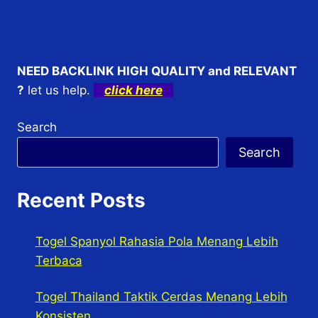
NEED BACKLINK HIGH QUALITY and RELEVANT
?
let us help.
click here
Search
Search
Recent Posts
Togel Spanyol Rahasia Pola Menang Lebih
Terbaca
Togel Thailand Taktik Cerdas Menang Lebih
Konsisten