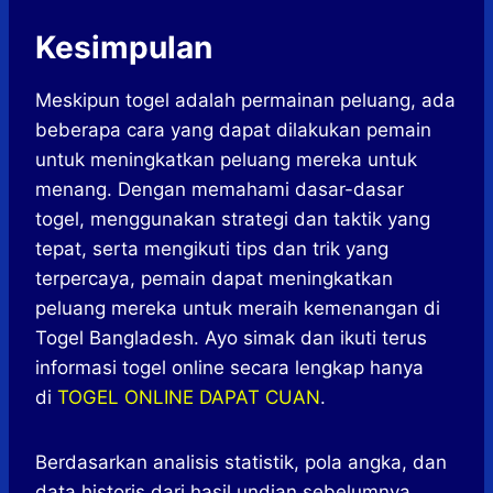
Kesimpulan
Meskipun togel adalah permainan peluang, ada
beberapa cara yang dapat dilakukan pemain
untuk meningkatkan peluang mereka untuk
menang. Dengan memahami dasar-dasar
togel, menggunakan strategi dan taktik yang
tepat, serta mengikuti tips dan trik yang
terpercaya, pemain dapat meningkatkan
peluang mereka untuk meraih kemenangan di
Togel Bangladesh. Ayo simak dan ikuti terus
informasi togel online secara lengkap hanya
di
TOGEL ONLINE DAPAT CUAN
.
Berdasarkan analisis statistik, pola angka, dan
data historis dari hasil undian sebelumnya.