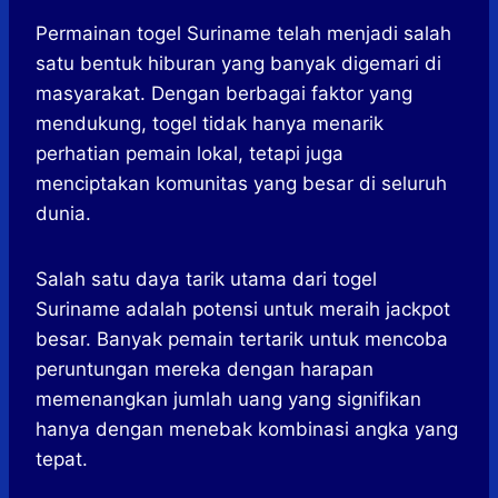
Permainan togel Suriname telah menjadi salah
satu bentuk hiburan yang banyak digemari di
masyarakat. Dengan berbagai faktor yang
mendukung, togel tidak hanya menarik
perhatian pemain lokal, tetapi juga
menciptakan komunitas yang besar di seluruh
dunia.
Salah satu daya tarik utama dari togel
Suriname adalah potensi untuk meraih jackpot
besar. Banyak pemain tertarik untuk mencoba
peruntungan mereka dengan harapan
memenangkan jumlah uang yang signifikan
hanya dengan menebak kombinasi angka yang
tepat.