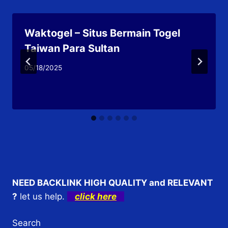
Waktogel – Situs Bermain Togel
Taiwan Para Sultan
05/18/2025
NEED BACKLINK HIGH QUALITY and RELEVANT
?
let us help.
click here
Search