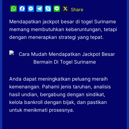
W
F
M
T
S
L
X
Share
h
a
e
e
k
i
a
c
s
l
y
n
Mendapatkan jackpot besar di togel Suriname
t
e
s
e
p
e
memang membutuhkan keberuntungan, tetapi
s
b
e
g
e
dengan menerapkan strategi yang tepat.
A
o
n
r
p
o
g
a
p
k
e
m
r
Anda dapat meningkatkan peluang meraih
kemenangan. Pahami jenis taruhan, analisis
hasil undian, bergabung dengan sindikat,
kelola bankroll dengan bijak, dan pastikan
untuk menikmati prosesnya.