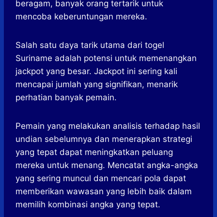
beragam, banyak orang tertarik untuk
mencoba keberuntungan mereka.
Salah satu daya tarik utama dari togel
Suriname adalah potensi untuk memenangkan
jackpot yang besar. Jackpot ini sering kali
mencapai jumlah yang signifikan, menarik
perhatian banyak pemain.
Pemain yang melakukan analisis terhadap hasil
undian sebelumnya dan menerapkan strategi
yang tepat dapat meningkatkan peluang
mereka untuk menang. Mencatat angka-angka
yang sering muncul dan mencari pola dapat
memberikan wawasan yang lebih baik dalam
memilih kombinasi angka yang tepat.