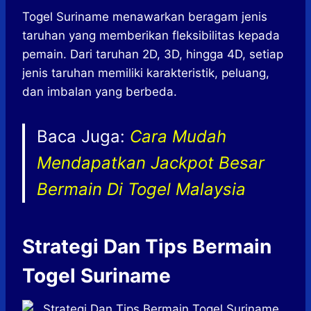
Togel Suriname menawarkan beragam jenis
taruhan yang memberikan fleksibilitas kepada
pemain. Dari taruhan 2D, 3D, hingga 4D, setiap
jenis taruhan memiliki karakteristik, peluang,
dan imbalan yang berbeda.
Baca Juga:
Cara Mudah
Mendapatkan Jackpot Besar
Bermain Di Togel Malaysia
Strategi Dan Tips Bermain
Togel Suriname