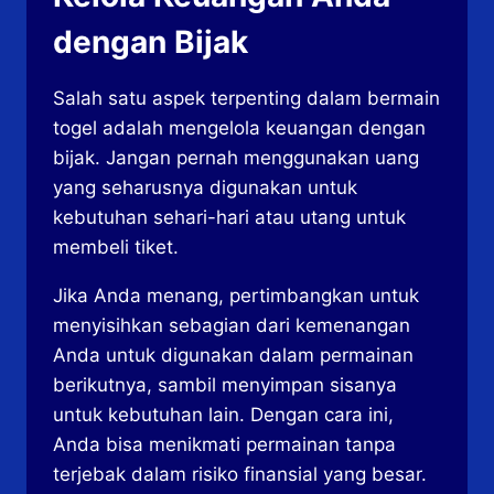
dengan Bijak
Salah satu aspek terpenting dalam bermain
togel adalah mengelola keuangan dengan
bijak. Jangan pernah menggunakan uang
yang seharusnya digunakan untuk
kebutuhan sehari-hari atau utang untuk
membeli tiket.
Jika Anda menang, pertimbangkan untuk
menyisihkan sebagian dari kemenangan
Anda untuk digunakan dalam permainan
berikutnya, sambil menyimpan sisanya
untuk kebutuhan lain. Dengan cara ini,
Anda bisa menikmati permainan tanpa
terjebak dalam risiko finansial yang besar.