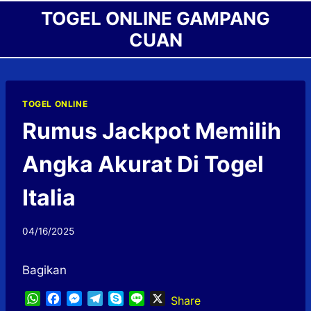
Skip
TOGEL ONLINE GAMPANG
to
CUAN
content
TOGEL ONLINE
Rumus Jackpot Memilih
Angka Akurat Di Togel
Italia
04/16/2025
Bagikan
W
F
M
T
S
L
X
Share