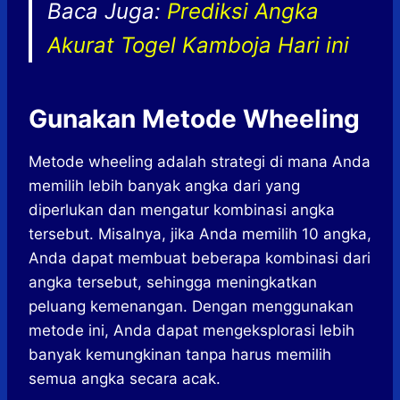
Baca Juga:
Prediksi Angka
Akurat Togel Kamboja Hari ini
Gunakan Metode Wheeling
Metode wheeling adalah strategi di mana Anda
memilih lebih banyak angka dari yang
diperlukan dan mengatur kombinasi angka
tersebut. Misalnya, jika Anda memilih 10 angka,
Anda dapat membuat beberapa kombinasi dari
angka tersebut, sehingga meningkatkan
peluang kemenangan. Dengan menggunakan
metode ini, Anda dapat mengeksplorasi lebih
banyak kemungkinan tanpa harus memilih
semua angka secara acak.