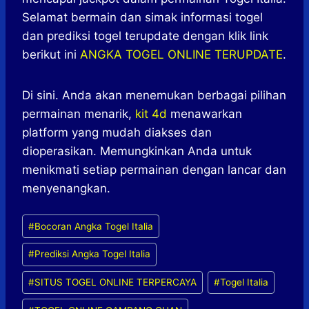
Selamat bermain dan simak informasi togel
dan prediksi togel terupdate dengan klik link
berikut ini
ANGKA TOGEL ONLINE TERUPDATE
.
Di sini. Anda akan menemukan berbagai pilihan
permainan menarik,
kit 4d
menawarkan
platform yang mudah diakses dan
dioperasikan. Memungkinkan Anda untuk
menikmati setiap permainan dengan lancar dan
menyenangkan.
Post
#
Bocoran Angka Togel Italia
Tags:
#
Prediksi Angka Togel Italia
#
SITUS TOGEL ONLINE TERPERCAYA
#
Togel Italia