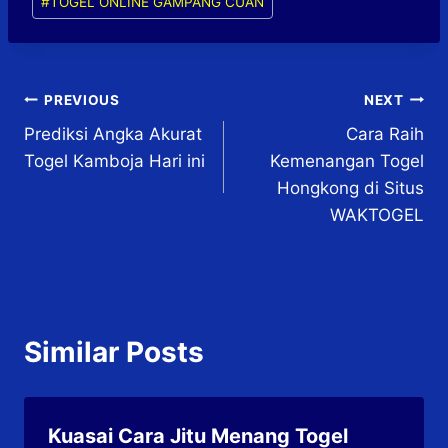
#
TOGEL ONLINE GAMPANG CUAN
Post
PREVIOUS
NEXT
Prediksi Angka Akurat
Cara Raih
navigation
Togel Kamboja Hari ini
Kemenangan Togel
Hongkong di Situs
WAKTOGEL
Similar Posts
Kuasai Cara Jitu Menang Togel