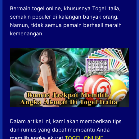
h
a
e
e
k
i
a
c
s
l
y
n
Bermain togel online, khususnya Togel Italia,
t
e
s
e
p
e
semakin populer di kalangan banyak orang.
s
b
e
g
e
Namun, tidak semua pemain berhasil meraih
A
o
n
r
kemenangan.
p
o
g
a
p
k
e
m
r
Dalam artikel ini, kami akan memberikan tips
dan rumus yang dapat membantu Anda
memilih angka akurat
TOGEL ONLINE