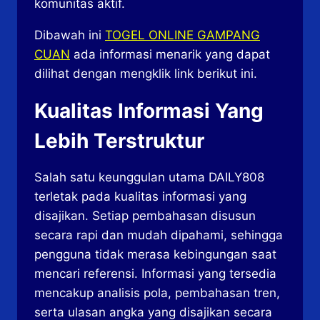
komunitas aktif.
Dibawah ini
TOGEL ONLINE GAMPANG
CUAN
ada informasi menarik yang dapat
dilihat dengan mengklik link berikut ini.
Kualitas Informasi Yang
Lebih Terstruktur
Salah satu keunggulan utama DAILY808
terletak pada kualitas informasi yang
disajikan. Setiap pembahasan disusun
secara rapi dan mudah dipahami, sehingga
pengguna tidak merasa kebingungan saat
mencari referensi. Informasi yang tersedia
mencakup analisis pola, pembahasan tren,
serta ulasan angka yang disajikan secara