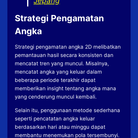
Jepang
Strategi Pengamatan
Angka
Strategi pengamatan angka 2D melibatkan
pemantauan hasil secara konsisten dan
mencatat tren yang muncul. Misalnya,
mencatat angka yang keluar dalam
beberapa periode terakhir dapat
memberikan insight tentang angka mana
yang cenderung muncul kembali.
Selain itu, penggunaan metode sederhana
seperti pencatatan angka keluar
berdasarkan hari atau minggu dapat
membantu menemukan pola tersembunyi.