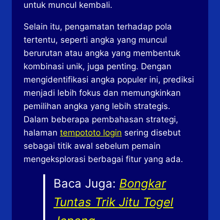
untuk muncul kembali.
Selain itu, pengamatan terhadap pola
tertentu, seperti angka yang muncul
berurutan atau angka yang membentuk
kombinasi unik, juga penting. Dengan
mengidentifikasi angka populer ini, prediksi
menjadi lebih fokus dan memungkinkan
pemilihan angka yang lebih strategis.
Dalam beberapa pembahasan strategi,
halaman
tempototo login
sering disebut
sebagai titik awal sebelum pemain
mengeksplorasi berbagai fitur yang ada.
Baca Juga:
Bongkar
Tuntas Trik Jitu Togel