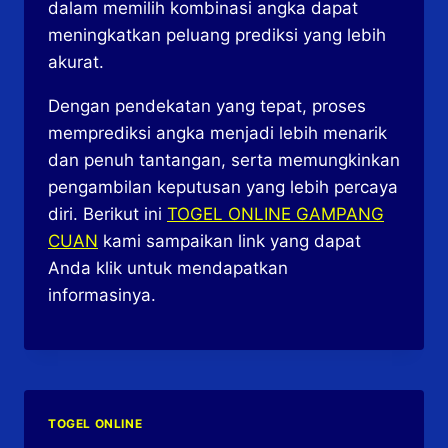
dalam memilih kombinasi angka dapat
meningkatkan peluang prediksi yang lebih
akurat.
Dengan pendekatan yang tepat, proses
memprediksi angka menjadi lebih menarik
dan penuh tantangan, serta memungkinkan
pengambilan keputusan yang lebih percaya
diri. Berikut ini
TOGEL ONLINE GAMPANG
CUAN
kami sampaikan link yang dapat
Anda klik untuk mendapatkan
informasinya.
TOGEL ONLINE