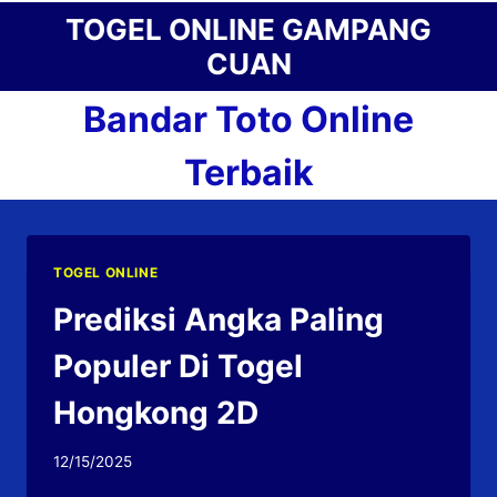
Skip
TOGEL ONLINE GAMPANG
to
CUAN
content
Bandar Toto Online
Terbaik
TOGEL ONLINE
Prediksi Angka Paling
Populer Di Togel
Hongkong 2D
12/15/2025