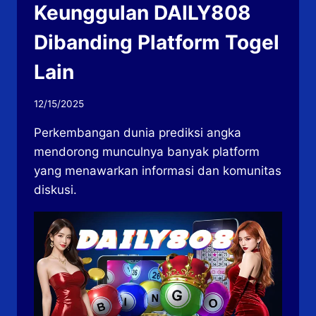
Keunggulan DAILY808
Dibanding Platform Togel
Lain
12/15/2025
Perkembangan dunia prediksi angka
mendorong munculnya banyak platform
yang menawarkan informasi dan komunitas
diskusi.